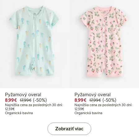
Pyžamový overal
Pyžamový overal
Zvýhodnená cena: 8,99 €
Bežná cena: 17,99 €
50% zľava
Zvýhodnená cena: 8,99
Bežná cena: 17,99 
50% zľava
8,99€
(-50%)
8,99€
(-50%)
17,99€
17,99€
Najnižšia cena za posledných 30 dní:
Najnižšia cena za posledných 30 dní:
Najnižšia cena za posledných 30 dní: 12,59 €
Najnižšia cena za posledných 30 dn
12,59€
12,59€
Organická bavlna
Organická bavlna
Zobraziť viac