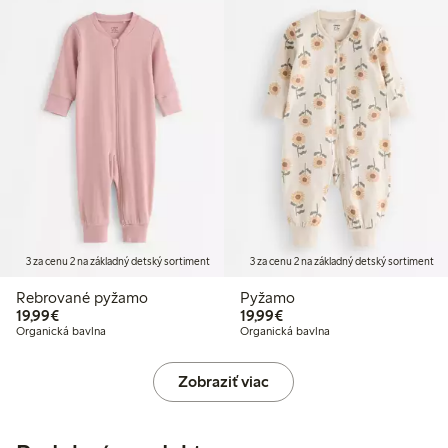
3 za cenu 2 na základný detský sortiment
3 za cenu 2 na základný detský sortiment
Rebrované pyžamo
Pyžamo
19,99 €
19,99 €
19,99€
19,99€
Organická bavlna
Organická bavlna
Zobraziť viac