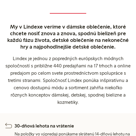
My v Lindexe veríme v dámske oblečenie, ktoré
chcete nosiť znova a znova, spodnú bielizeň pre
každú fázu života, detské oblečenie na nekonečné
hry a najpohodlnejšie detské oblečenie.
Lindex je jednou z popredných európskych módnych
spoločností s približne 440 predajňami na 17 trhoch a online
predajom po celom svete prostredníctvom spolupráce s
tretími stranami. Spoločnosť Lindex ponúka inšpiratívnu a
cenovo dostupnú módu a sortiment zahŕňa niekoľko
rôznych konceptov dámskej, detskej, spodnej bielizne a
kozmetiky.
30-dňová lehota na vrátenie
Na položky vo výpredaji ponúkame skrátenú 14-dňovú lehotu na