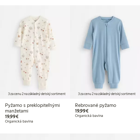
3 za cenu 2 na základný detský sortiment
3 za cenu 2 na základný detský sortiment
Pyžamo s preklopiteľnými
Rebrované pyžamo
19,99 €
manžetami
19,99€
19,99 €
19,99€
Organická bavlna
Organická bavlna