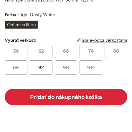
Farba:
Light Dusty White
Online edition
Vybrať veľkosť:
Sprievodca veľkosťami
Vybrať veľkosť:
56
62
68
74
80
86
92
98
104
Pridať do nákupného košíka