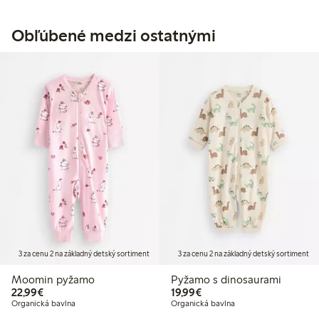
Obľúbené medzi ostatnými
3 za cenu 2 na základný detský sortiment
3 za cenu 2 na základný detský sortiment
Moomin pyžamo
Pyžamo s dinosaurami
22,99 €
19,99 €
22,99€
19,99€
Organická bavlna
Organická bavlna