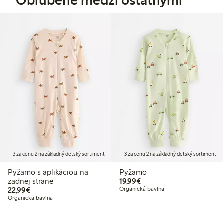
3 za cenu 2 na základný detský sortiment
3 za cenu 2 na základný detský sortiment
Pyžamo s aplikáciou na
Pyžamo
19,99 €
zadnej strane
19,99€
22,99 €
22,99€
Organická bavlna
Organická bavlna