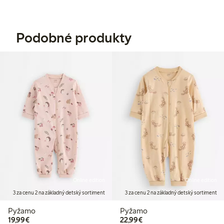
Podobné produkty
Online edition
Online edition
3 za cenu 2 na základný detský sortiment
3 za cenu 2 na základný detský sortiment
Pyžamo
Pyžamo
19,99 €
22,99 €
19,99€
22,99€