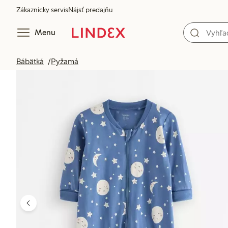
Zákaznícky servis
Nájsť predajňu
Menu
Bábätká
Pyžamá