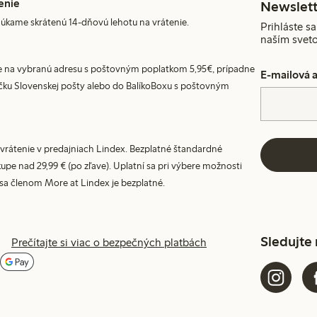
enie
Newslett
úkame skrátenú 14-dňovú lehotu na vrátenie.
Prihláste sa
naším svet
 na vybranú adresu s poštovným poplatkom 5,95€, prípadne
E-mailová 
ku Slovenskej pošty alebo do BalíkoBoxu s poštovným
vrátenie v predajniach Lindex. Bezplatné štandardné
upe nad 29,99 € (po zľave). Uplatní sa pri výbere možnosti
 sa členom More at Lindex je bezplatné.
Sledujte
Prečítajte si viac o bezpečných platbách