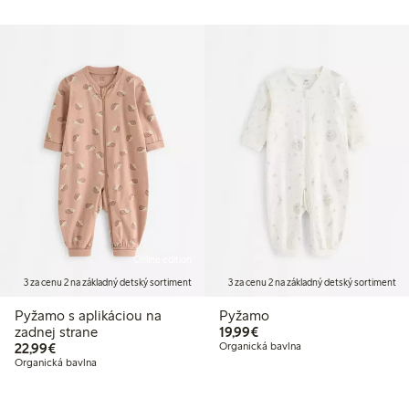
Online edition
3 za cenu 2 na základný detský sortiment
3 za cenu 2 na základný detský sortiment
Pyžamo s aplikáciou na
Pyžamo
19,99 €
zadnej strane
19,99€
22,99 €
22,99€
Organická bavlna
Organická bavlna