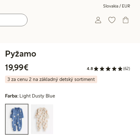
Slovakia / EUR
Pyžamo
19,99 €
19,99€
4.8
(62)
3 za cenu 2 na základný detský sortiment
Farba:
Light Dusty Blue