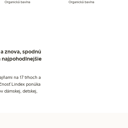
Organická bavlna
Organická bavlna
 a znova, spodnú
a najpohodlnejšie
jňami na 17 trhoch a
očnosť Lindex ponúka
v dámskej, detskej,