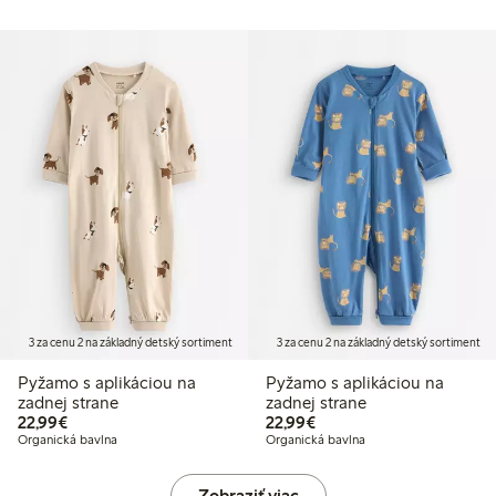
3 za cenu 2 na základný detský sortiment
3 za cenu 2 na základný detský sortiment
Pyžamo s aplikáciou na
Pyžamo s aplikáciou na
zadnej strane
zadnej strane
22,99 €
22,99 €
22,99€
22,99€
Organická bavlna
Organická bavlna
Zobraziť viac