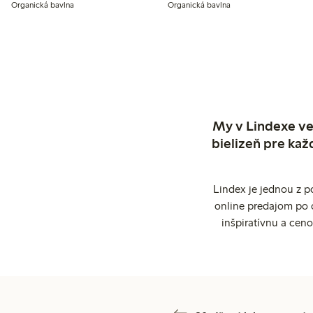
Organická bavlna
Organická bavlna
My v Lindexe ve
bielizeň pre kaž
Lindex je jednou z 
online predajom po 
inšpiratívnu a cen