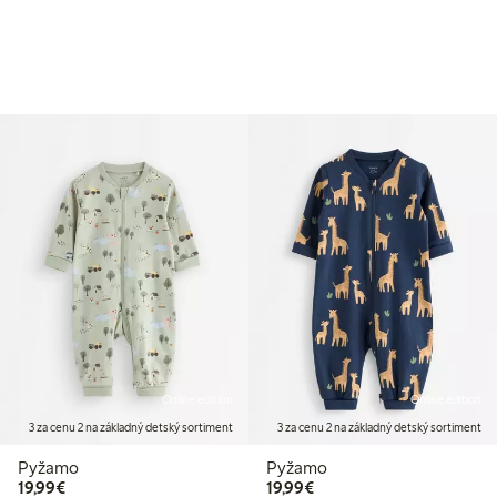
Online edition
Online edition
3 za cenu 2 na základný detský sortiment
3 za cenu 2 na základný detský sortiment
Pyžamo
Pyžamo
19,99 €
19,99 €
19,99€
19,99€