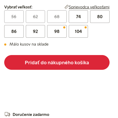
Vybrať veľkosť:
Sprievodca veľkosťami
Vybrať veľkosť:
56
62
68
74
80
86
92
98
104
Málo kusov na sklade
Pridať do nákupného košíka
Doručenie zadarmo