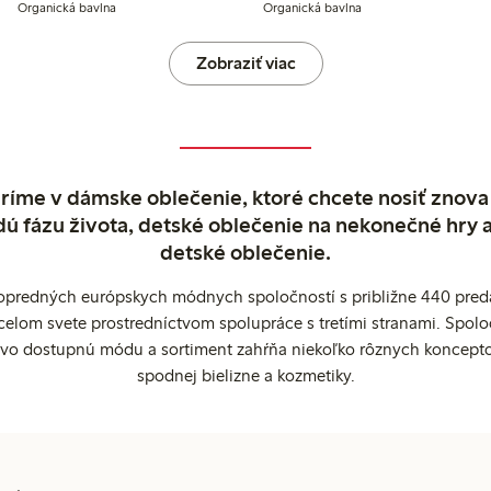
Organická bavlna
Organická bavlna
Zobraziť viac
ríme v dámske oblečenie, ktoré chcete nosiť znova
dú fázu života, detské oblečenie na nekonečné hry 
detské oblečenie.
popredných európskych módnych spoločností s približne 440 preda
celom svete prostredníctvom spolupráce s tretími stranami. Spol
ovo dostupnú módu a sortiment zahŕňa niekoľko rôznych koncepto
spodnej bielizne a kozmetiky.