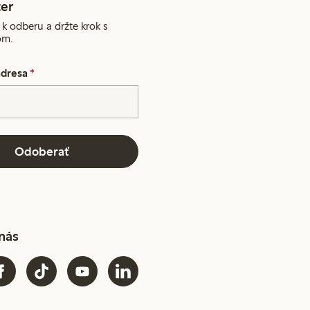
er
 k odberu a držte krok s
om.
adresa
*
Odoberať
 nás