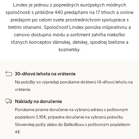
Lindex je jednou z popredných európskych módnych
spoločností s približne 440 predajňami na 17 trhoch a online
predajom po celom svete prostredníctvom spolupráce s
tretími stranami. Spoločnosť Lindex ponúka inšpiratívnu a
cenovo dostupnú módu a sortiment zahŕňa niekoľko
rôznych konceptov dámskej, detskej, spodnej bielizne a
kozmetiky.
30-dňová lehota na vrátenie
Na položky vo výpredaji ponúkame skrátenú 14-dňovú lehotu na
vrátenie.
Náklady na doručenie
Ponúkame priame doručenie na vybranú adresu s poštovným
poplatkom 5,95€, prípadne doručenie na vybranú pobočku
Slovenskej pošty alebo do BalíkoBoxu s poštovným poplatkom
4€.