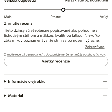
Na základe 82 hodnotení
Veľkosť odpovedá
Malé
Presne
Veľký
Zhrnutie recenzií
Tieto džínsy sú všeobecne popisované ako pohodlné s
lichotivým strihom a mäkkou, kvalitnou látkou. Niekoľko
zákazníkov poznamenáva, že strih sa po nosení výrazne
natiahne, často odporúčajú zvoliť o číslo menšiu veľkosť, a
Zobraziť viac
niektorí spomínajú rozdiely v dĺžke a veľkostiach medzi
Zhrnutie recenzií generované AI. Upozorňujeme, že text môže obsahovať chyby.
nákupmi online a v kamenných predajniach.
Všetky recenzie
Informácie o výrobku
Materiál