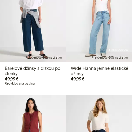
Online edition
Pre členov: -20% na všetko
Pre členov: -20% na všetko
Barelové džínsy s dĺžkou po
Wide Hanna jemne elastické
členky
džínsy
49,99 €
49,99 €
49,99€
49,99€
Recyklovaná bavlna