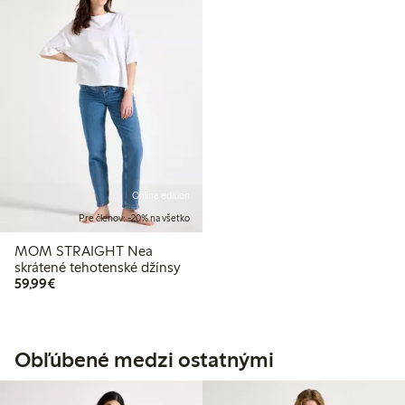
Online edition
Pre členov: -20% na všetko
MOM STRAIGHT Nea
skrátené tehotenské džínsy
59,99 €
59,99€
Obľúbené medzi ostatnými