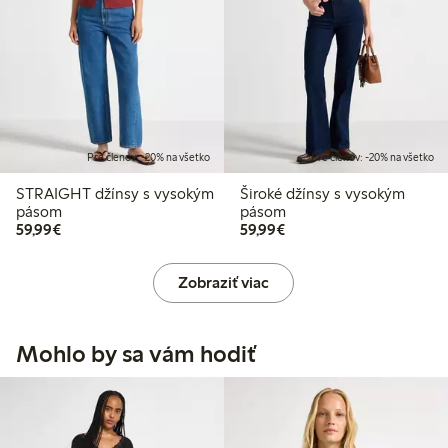
Pre členov: -20% na všetko
Pre členov: -20% na všetko
STRAIGHT džínsy s vysokým
Široké džínsy s vysokým
pásom
pásom
59,99 €
59,99 €
59,99€
59,99€
Zobraziť viac
Mohlo by sa vám hodiť