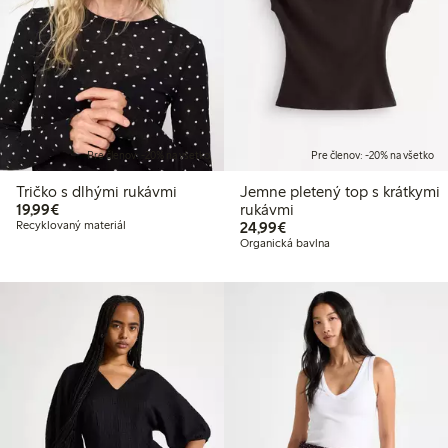
Pre členov: -20% na všetko
Pre členov: -20% na všetko
Tričko s dlhými rukávmi
Jemne pletený top s krátkymi
19,99 €
19,99€
rukávmi
24,99 €
Recyklovaný materiál
24,99€
Organická bavlna