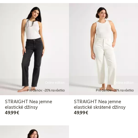
Online edition
Online edition
Pre členov: -20% na všetko
Pre členov: -20% na všetko
STRAIGHT Nea jemne
STRAIGHT Nea jemne
elastické džínsy
elastické skrátené džínsy
49,99 €
49,99 €
49,99€
49,99€