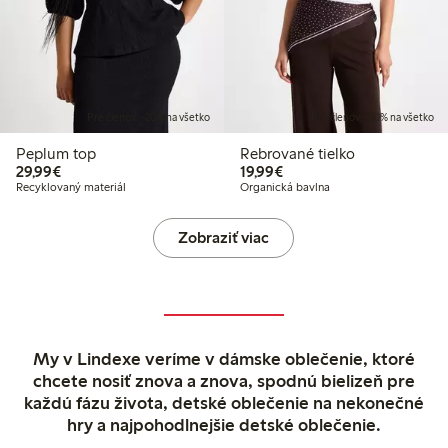
Pre členov: -20% na všetko
Pre členov: -20% na všetko
Peplum top
Rebrované tielko
29,99 €
19,99 €
29,99€
19,99€
Recyklovaný materiál
Organická bavlna
Zobraziť viac
My v Lindexe veríme v dámske oblečenie, ktoré
chcete nosiť znova a znova, spodnú bielizeň pre
každú fázu života, detské oblečenie na nekonečné
hry a najpohodlnejšie detské oblečenie.