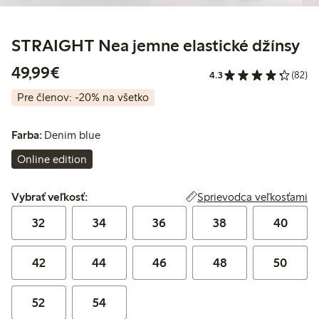
STRAIGHT Nea jemne elastické džínsy
49,99 €
49,99€
4.3
(82)
Pre členov: -20% na všetko
Farba:
Denim blue
Online edition
Vybrať veľkosť:
Sprievodca veľkosťami
Vybrať veľkosť:
32
34
36
38
40
42
44
46
48
50
52
54