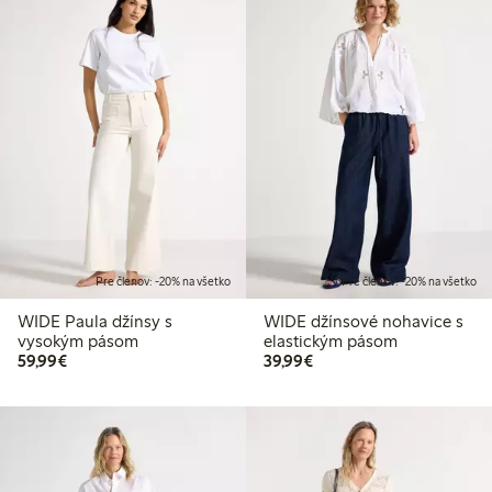
Pre členov: -20% na všetko
Pre členov: -20% na všetko
WIDE Paula džínsy s
WIDE džínsové nohavice s
vysokým pásom
elastickým pásom
59,99 €
39,99 €
59,99€
39,99€