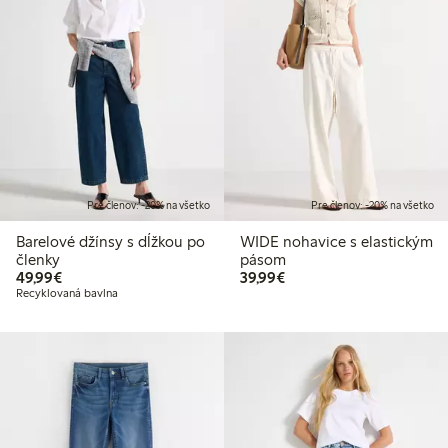
Pre členov: -20% na všetko
Pre členov: -20% na všetko
Barelové džínsy s dĺžkou po
WIDE nohavice s elastickým
členky
pásom
49,99 €
39,99 €
49,99€
39,99€
Recyklovaná bavlna