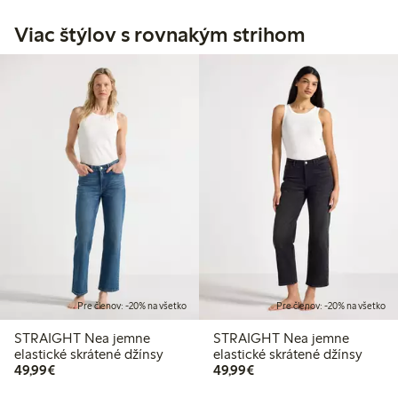
Viac štýlov s rovnakým strihom
Pre členov: -20% na všetko
Pre členov: -20% na všetko
STRAIGHT Nea jemne
STRAIGHT Nea jemne
elastické skrátené džínsy
elastické skrátené džínsy
49,99 €
49,99 €
49,99€
49,99€