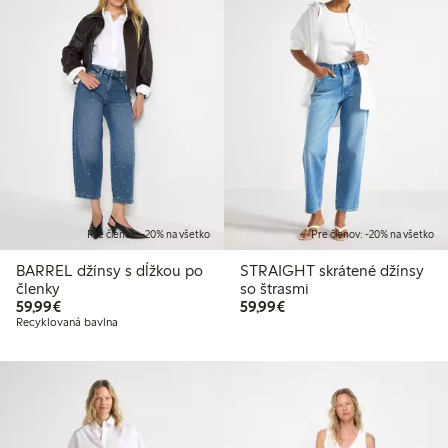
Pre členov: -20% na všetko
Pre členov: -20% na všetko
BARREL džínsy s dĺžkou po
STRAIGHT skrátené džínsy
členky
so štrasmi
59,99 €
59,99 €
59,99€
59,99€
Recyklovaná bavlna