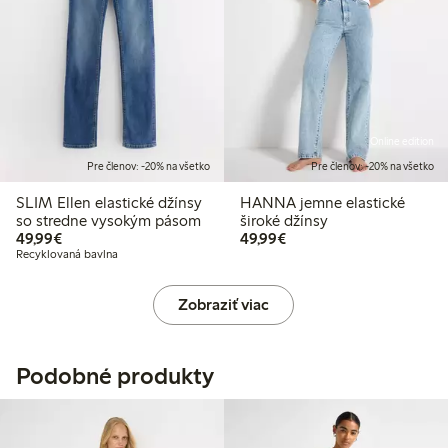
Online edition
Pre členov: -20% na všetko
Pre členov: -20% na všetko
SLIM Ellen elastické džínsy
HANNA jemne elastické
so stredne vysokým pásom
široké džínsy
49,99 €
49,99 €
49,99€
49,99€
Recyklovaná bavlna
Zobraziť viac
Podobné produkty