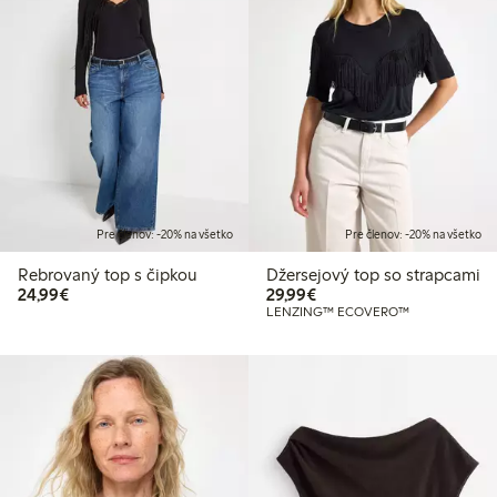
Pre členov: -20% na všetko
Pre členov: -20% na všetko
Rebrovaný top s čipkou
Džersejový top so strapcami
24,99 €
29,99 €
24,99€
29,99€
LENZING™ ECOVERO™