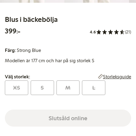
Blus i bäckebölja
399,00 kr
399:-
4.6
(21)
Färg:
Strong Blue
Modellen är 177 cm och har på sig storlek S
Välj storlek:
Storleksguide
Välj storlek:
XS
S
M
L
Slutsåld online