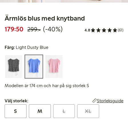
Ärmlös blus med knytband
Rabatterat pris: 179,50 kr
Ordinarie pris: 299,00 kr
40% rabatt
179:50
(-40%)
299:-
4.8
(61)
Färg:
Light Dusty Blue
Modellen är 174 cm och har på sig storlek S
Välj storlek:
Storleksguide
Välj storlek:
S
M
L
XL