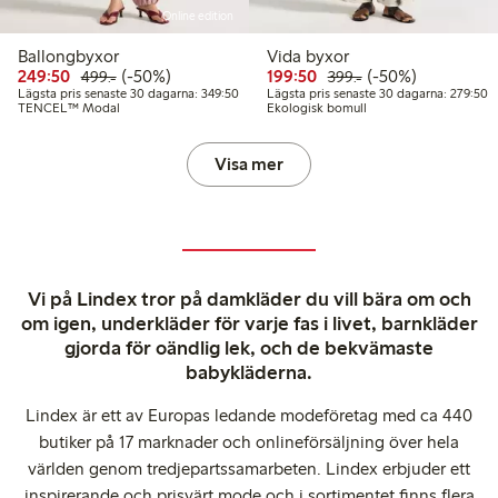
Online edition
Ballongbyxor
Vida byxor
Rabatterat pris: 249,50 kr
Ordinarie pris: 499,00 kr
50% rabatt
Rabatterat pris: 199,50 
Ordinarie pris: 399
50% rabatt
249:50
(-50%)
199:50
(-50%)
499:-
399:-
Lägsta pris senaste 30 dagarna: 349,50 kr
L
Lägsta pris senaste 30 dagarna: 349:50
Lägsta pris senaste 30 dagarna: 279:50
TENCEL™ Modal
Ekologisk bomull
Visa mer
Vi på Lindex tror på damkläder du vill bära om och
om igen, underkläder för varje fas i livet, barnkläder
gjorda för oändlig lek, och de bekvämaste
babykläderna.
Lindex är ett av Europas ledande modeföretag med ca 440
butiker på 17 marknader och onlineförsäljning över hela
världen genom tredjepartssamarbeten. Lindex erbjuder ett
inspirerande och prisvärt mode och i sortimentet finns flera