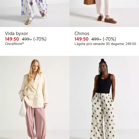
Vida byxor
Chinos
Rabatterat pris: 149,50 kr
Ordinarie pris: 499,00 kr
70% rabatt
Rabatterat pris: 149,50 
Ordinarie pris: 49
70% rabatt
149:50
(-70%)
149:50
(-70%)
499:-
499:-
L
OnceMore®
Lägsta pris senaste 30 dagarna: 249:50