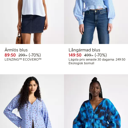
Ärmlös blus
Långärmad blus
Rabatterat pris: 89,50 kr
Ordinarie pris: 299,00 kr
70% rabatt
Rabatterat pris: 149,50 
Ordinarie pris: 49
70% rabatt
89:50
(-70%)
149:50
(-70%)
299:-
499:-
L
LENZING™ ECOVERO™
Lägsta pris senaste 30 dagarna: 249:50
Ekologisk bomull