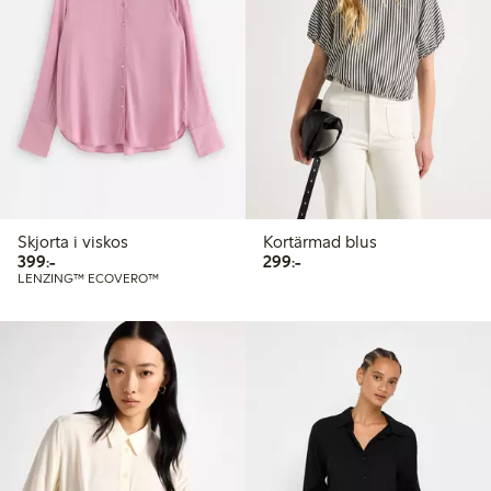
Skjorta i viskos
Kortärmad blus
399,00 kr
299,00 kr
399:-
299:-
LENZING™ ECOVERO™