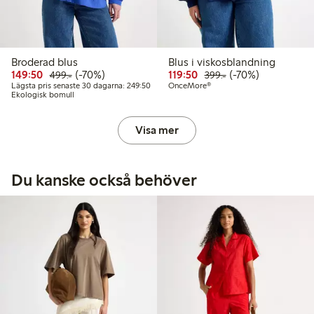
Broderad blus
Blus i viskosblandning
Rabatterat pris: 149,50 kr
Ordinarie pris: 499,00 kr
70% rabatt
Rabatterat pris: 119,50 
Ordinarie pris: 399
70% rabatt
149:50
(-70%)
119:50
(-70%)
499:-
399:-
Lägsta pris senaste 30 dagarna: 249,50 kr
Lägsta pris senaste 30 dagarna: 249:50
OnceMore®
Ekologisk bomull
Visa mer
Du kanske också behöver