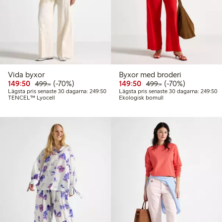
Vida byxor
Byxor med broderi
Rabatterat pris: 149,50 kr
Ordinarie pris: 499,00 kr
70% rabatt
Rabatterat pris: 149,50 
Ordinarie pris: 49
70% rabatt
149:50
(-70%)
149:50
(-70%)
499:-
499:-
Lägsta pris senaste 30 dagarna: 249,50 kr
L
Lägsta pris senaste 30 dagarna: 249:50
Lägsta pris senaste 30 dagarna: 249:50
TENCEL™ Lyocell
Ekologisk bomull