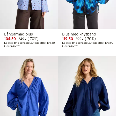
Långärmad blus
Blus med knytband
Rabatterat pris: 104,50 kr
Ordinarie pris: 349,00 kr
70% rabatt
Rabatterat pris: 119,50 
Ordinarie pris: 399
70% rabatt
104:50
(-70%)
119:50
(-70%)
349:-
399:-
Lägsta pris senaste 30 dagarna: 174,50 kr
Lä
Lägsta pris senaste 30 dagarna: 174:50
Lägsta pris senaste 30 dagarna: 199:50
OnceMore®
OnceMore®