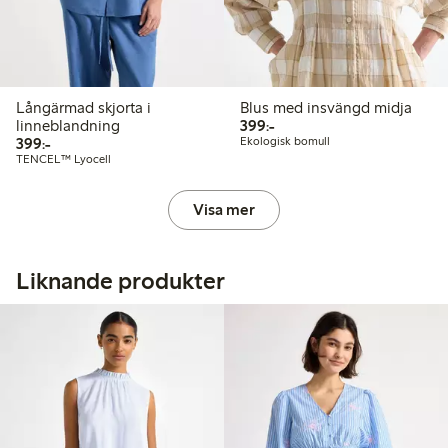
Långärmad skjorta i
Blus med insvängd midja
399,00 kr
linneblandning
399:-
399,00 kr
399:-
Ekologisk bomull
TENCEL™ Lyocell
Visa mer
Liknande produkter