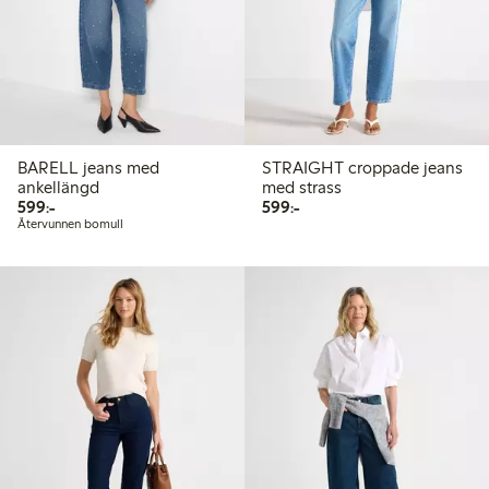
BARELL jeans med
STRAIGHT croppade jeans
ankellängd
med strass
599,00 kr
599,00 kr
599:-
599:-
Återvunnen bomull