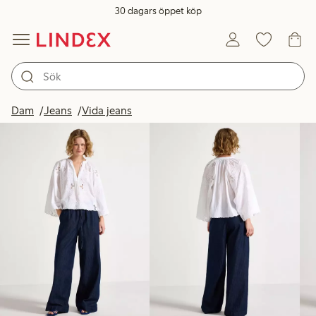
30 dagars öppet köp
Produkter i bild
Dam
Jeans
Vida jeans