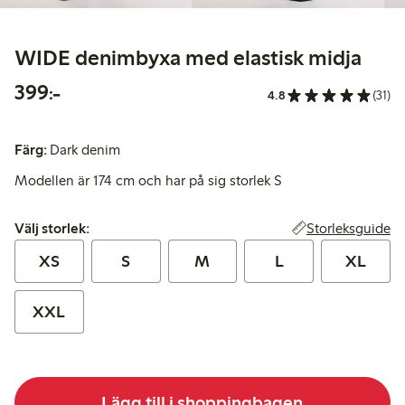
WIDE denimbyxa med elastisk midja
399,00 kr
399:-
4.8
(31)
Färg:
Dark denim
Modellen är 174 cm och har på sig storlek S
Välj storlek:
Storleksguide
Välj storlek:
XS
S
M
L
XL
XXL
Lägg till i shoppingbagen