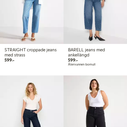
STRAIGHT croppade jeans
BARELL jeans med
med strass
ankellängd
599,00 kr
599,00 kr
599:-
599:-
Återvunnen bomull