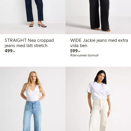
STRAIGHT Nea croppad
WIDE Jackie jeans med extra
jeans med lätt stretch
vida ben
499,00 kr
599,00 kr
499:-
599:-
Återvunnen bomull