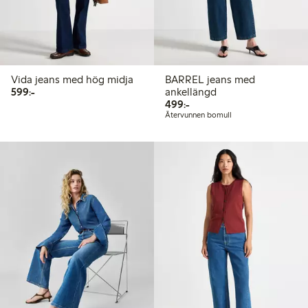
Vida jeans med hög midja
BARREL jeans med
599,00 kr
599:-
ankellängd
499,00 kr
499:-
Återvunnen bomull