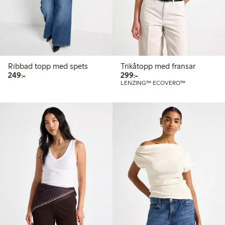
Ribbad topp med spets
Trikåtopp med fransar
249,00 kr
299,00 kr
249:-
299:-
LENZING™ ECOVERO™