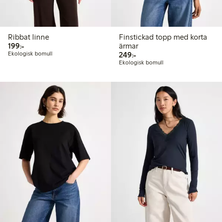
Ribbat linne
Finstickad topp med korta
199,00 kr
199:-
ärmar
249,00 kr
Ekologisk bomull
249:-
Ekologisk bomull