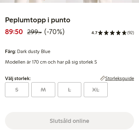
Peplumtopp i punto
Rabatterat pris: 89,50 kr
Ordinarie pris: 299,00 kr
70% rabatt
89:50
(-70%)
299:-
4.7
(92)
Färg:
Dark dusty Blue
Modellen är 170 cm och har på sig storlek S
Välj storlek:
Storleksguide
Välj storlek:
S
M
L
XL
Slutsåld online