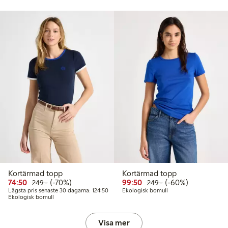
Kortärmad topp
Kortärmad topp
Rabatterat pris: 74,50 kr
Ordinarie pris: 249,00 kr
70% rabatt
Rabatterat pris: 99,50 k
Ordinarie pris: 249
60% rabatt
74:50
(-70%)
99:50
(-60%)
249:-
249:-
Lägsta pris senaste 30 dagarna: 124,50 kr
Lägsta pris senaste 30 dagarna: 124:50
Ekologisk bomull
Ekologisk bomull
Visa mer