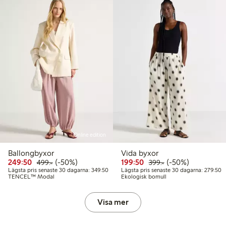
Online edition
Ballongbyxor
Vida byxor
Rabatterat pris: 249,50 kr
Ordinarie pris: 499,00 kr
50% rabatt
Rabatterat pris: 199,50 
Ordinarie pris: 399
50% rabatt
249:50
(-50%)
199:50
(-50%)
499:-
399:-
Lägsta pris senaste 30 dagarna: 349,50 kr
L
Lägsta pris senaste 30 dagarna: 349:50
Lägsta pris senaste 30 dagarna: 279:50
TENCEL™ Modal
Ekologisk bomull
Visa mer