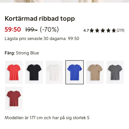
Kortärmad ribbad topp
Rabatterat pris: 59,50 kr
Ordinarie pris: 199,00 kr
70% rabatt
59:50
(-70%)
199:-
4.7
(219)
Lägsta pris senaste 30 da
Lägsta pris senaste 30 dagarna: 99:50
Färg:
Strong Blue
Modellen är 177 cm och har på sig storlek S