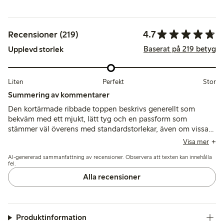
4.7
Recensioner (219)
Baserat på 219 betyg
Upplevd storlek
Liten
Perfekt
Stor
Summering av kommentarer
Den kortärmade ribbade toppen beskrivs generellt som
bekväm med ett mjukt, lätt tyg och en passform som
stämmer väl överens med standardstorlekar, även om vissa
föreslår att man bör välja en större storlek för en lösare
Visa mer
känsla. Kunder noterar att färgen stämmer överens med
AI-genererad sammanfattning av recensioner. Observera att texten kan innehålla
bilderna och att stilen är mångsidig, medan några nämner
fel.
att materialet är tunt och kan tappa formen eller visa slitage
Alla recensioner
efter tvätt.
Produktinformation