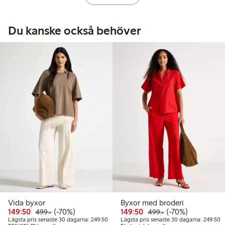
Du kanske också behöver
Vida byxor
Byxor med broderi
Rabatterat pris: 149,50 kr
Ordinarie pris: 499,00 kr
70% rabatt
Rabatterat pris: 149,50 
Ordinarie pris: 49
70% rabatt
149:50
(-70%)
149:50
(-70%)
499:-
499:-
Lägsta pris senaste 30 dagarna: 249,50 kr
L
Lägsta pris senaste 30 dagarna: 249:50
Lägsta pris senaste 30 dagarna: 249:50