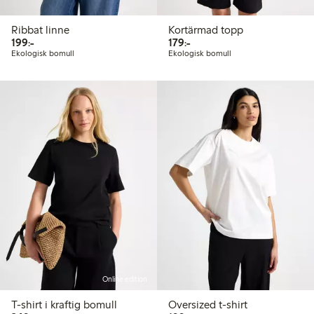
Ribbat linne
Kortärmad topp
199,00 kr
179,00 kr
199:-
179:-
Ekologisk bomull
Ekologisk bomull
Online edition
T-shirt i kraftig bomull
Oversized t-shirt