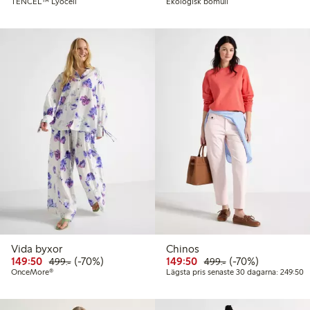
TENCEL™ Lyocell
Ekologisk bomull
Vida byxor
Chinos
Rabatterat pris: 149,50 kr
Ordinarie pris: 499,00 kr
70% rabatt
Rabatterat pris: 149,50 
Ordinarie pris: 49
70% rabatt
149:50
(-70%)
149:50
(-70%)
499:-
499:-
L
OnceMore®
Lägsta pris senaste 30 dagarna: 249:50