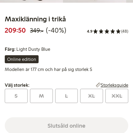
Maxiklänning i trikå
Rabatterat pris: 209,50 kr
Ordinarie pris: 349,00 kr
40% rabatt
209:50
(-40%)
349:-
4.9
(48)
Färg:
Light Dusty Blue
Online edition
Modellen är 177 cm och har på sig storlek S
Välj storlek:
Storleksguide
Välj storlek:
S
M
L
XL
XXL
Slutsåld online