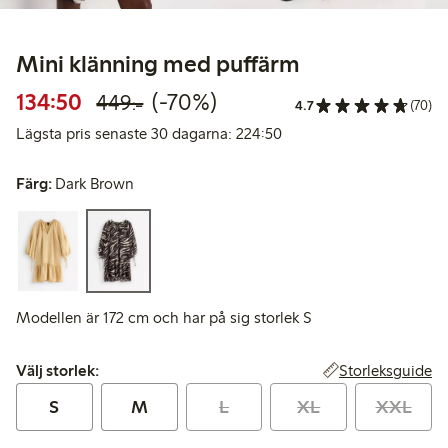
Mini klänning med puffärm
Rabatterat pris: 134,50 kr
Ordinarie pris: 449,00 kr
70% rabatt
134:50
(-70%)
449:-
4.7
(70)
Lägsta pris senaste 30 d
Lägsta pris senaste 30 dagarna: 224:50
Färg:
Dark Brown
Modellen är 172 cm och har på sig storlek S
Välj storlek:
Storleksguide
Välj storlek:
S
M
L
XL
XXL