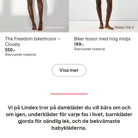
Online edition
Trosor, 3 för 2
The Freedom bikertrosor –
Biker trosor med hög midja
199,00 kr
Closely
199:-
550,00 kr
550:-
Återvunnet material
Återvunnet material
Visa mer
Vi på Lindex tror på damkläder du vill bära om och
om igen, underkläder för varje fas i livet, barnkläder
gjorda för oändlig lek, och de bekvämaste
babykläderna.