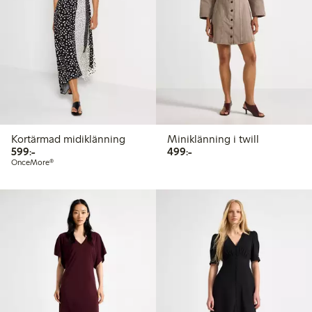
Kortärmad midiklänning
Miniklänning i twill
599,00 kr
499,00 kr
599:-
499:-
OnceMore®