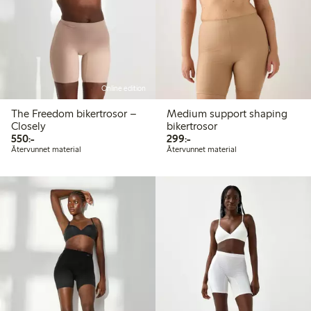
Online edition
The Freedom bikertrosor –
Medium support shaping
Closely
bikertrosor
550,00 kr
299,00 kr
550:-
299:-
Återvunnet material
Återvunnet material