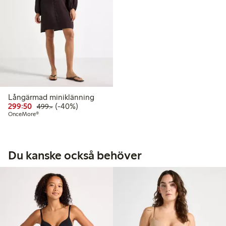
Långärmad miniklänning
Rabatterat pris: 299,50 kr
Ordinarie pris: 499,00 kr
40% rabatt
299:50
(-40%)
499:-
OnceMore®
Du kanske också behöver