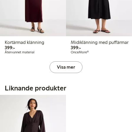
Kortärmad klänning
Midiklänning med puffärmar
399,00 kr
399,00 kr
399:-
399:-
Återvunnet material
OnceMore®
Visa mer
Liknande produkter