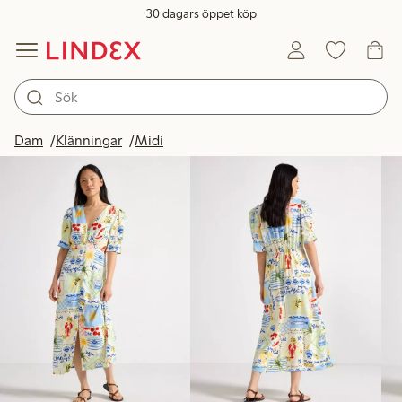
30 dagars öppet köp
Produkter i bild
Dam
Klänningar
Midi