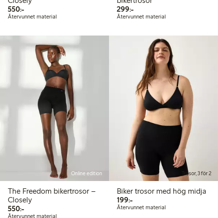
Closely
bikertrosor
550,00 kr
299,00 kr
550:-
299:-
Återvunnet material
Återvunnet material
Online edition
Trosor, 3 för 2
The Freedom bikertrosor –
Biker trosor med hög midja
199,00 kr
Closely
199:-
550,00 kr
550:-
Återvunnet material
Återvunnet material