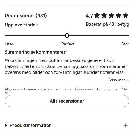
4.7
Recensioner (431)
Baserat på 431 betyg
Upplevd storlek
Liten
Perfekt
Stor
Summering av kommentarer
Midiklänningen med puffärmar beskrivs generellt som
bekväm med en smickrande, somrig passform som stämmer
överens med bilder och förväntningar. Kunder noterar viss
variation i storlekarna och rekommenderar ofta att välja en
Visa mer
större storlek vid större byst, medan det lätta tyget
AI-genererad sammanfattning av recensioner. Observera att texten kan innehålla
uppskattas men ibland beskrivs som tunt eller benäget att
fel.
skrynkla.
Alla recensioner
Produktinformation