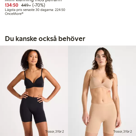
Rabatterat pris: 134,50 kr
Ordinarie pris: 449,00 kr
70% rabatt
134:50
(-70%)
449:-
Lägsta pris senaste 30 dagarna: 224,50 kr
Lägsta pris senaste 30 dagarna: 224:50
OnceMore®
Du kanske också behöver
Trosor, 3 för 2
Trosor, 3 för 2