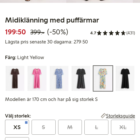
Midiklänning med puffärmar
Rabatterat pris: 199,50 kr
Ordinarie pris: 399,00 kr
50% rabatt
199:50
(-50%)
399:-
4.7
(431)
Lägsta pris senaste 30 d
Lägsta pris senaste 30 dagarna: 279:50
Färg:
Light Yellow
Modellen är 170 cm och har på sig storlek S
Välj storlek:
Storleksguide
Välj storlek:
XS
S
M
L
XL