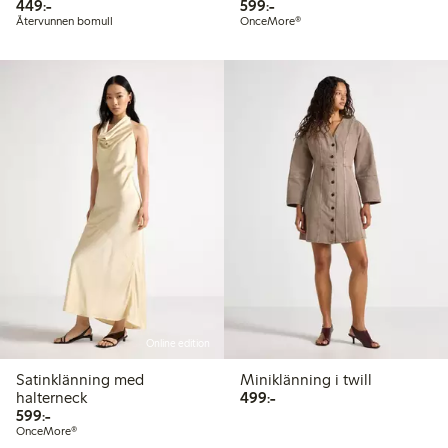
449,00 kr
599,00 kr
449:-
599:-
Återvunnen bomull
OnceMore®
Online edition
Satinklänning med
Miniklänning i twill
499,00 kr
halterneck
499:-
599,00 kr
599:-
OnceMore®