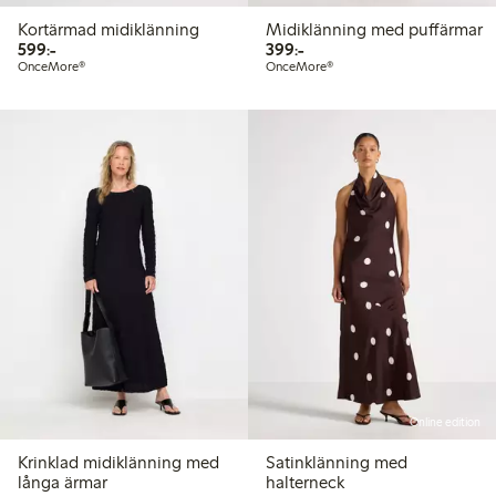
Kortärmad midiklänning
Midiklänning med puffärmar
599,00 kr
399,00 kr
599:-
399:-
OnceMore®
OnceMore®
Online edition
Krinklad midiklänning med
Satinklänning med
långa ärmar
halterneck