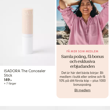
FÅ MER SOM MEDLEM
Samla poäng, få bonus
och exklusiva
erbjudanden
ISADORA The Concealer
Det är här det bästa börjar. Bli
Stick
medlem i butik eller online och få
149,00 kr
149:-
10% på ditt första köp – plus 1000
+ 7 färger
bonuspoäng.
Bli medlem