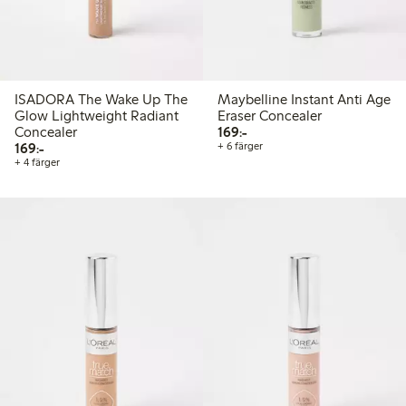
ISADORA The Wake Up The
Maybelline Instant Anti Age
Glow Lightweight Radiant
Eraser Concealer
169,00 kr
Concealer
169:-
169,00 kr
169:-
+ 6 färger
+ 4 färger