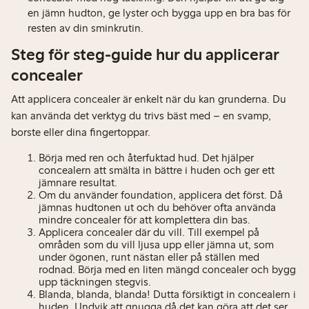
en jämn hudton, ge lyster och bygga upp en bra bas för
resten av din sminkrutin.
Steg för steg-guide hur du applicerar
concealer
Att applicera concealer är enkelt när du kan grunderna. Du
kan använda det verktyg du trivs bäst med – en svamp,
borste eller dina fingertoppar.
Börja med ren och återfuktad hud. Det hjälper
concealern att smälta in bättre i huden och ger ett
jämnare resultat.
Om du använder foundation, applicera det först. Då
jämnas hudtonen ut och du behöver ofta använda
mindre concealer för att komplettera din bas.
Applicera concealer där du vill. Till exempel på
områden som du vill ljusa upp eller jämna ut, som
under ögonen, runt nästan eller på ställen med
rodnad. Börja med en liten mängd concealer och bygg
upp täckningen stegvis.
Blanda, blanda, blanda! Dutta försiktigt in concealern i
huden. Undvik att gnugga då det kan göra att det ser