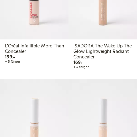
L'Oréal Infaillible More Than
ISADORA The Wake Up The
Concealer
Glow Lightweight Radiant
199,00 kr
199:-
Concealer
169,00 kr
+ 5 färger
169:-
+ 4 färger