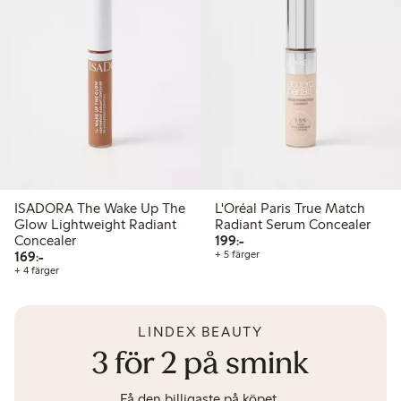
ISADORA The Wake Up The
L'Oréal Paris True Match
Glow Lightweight Radiant
Radiant Serum Concealer
199,00 kr
Concealer
199:-
169,00 kr
169:-
+ 5 färger
+ 4 färger
LINDEX BEAUTY
3 för 2 på smink
Få den billigaste på köpet.