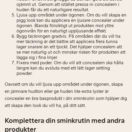
ojämnt ut. Genom att istället pressa in concealern i
huden får du ett naturligare resultat.
Ljusa upp området under ögonen. Om du vill skapa en
pigg look kan du applicera en ljusare concealer under
ögonen. Blanda försiktigt ut produkten mot yttre
ögonvrån för en naturligt uppljusande effekt.
Bygg täckningen gradvis. På områden där du vill ha
mer täckning är det bättre att applicera flera tunna
lager snarare än ett tjockt. Det hjälper concealern att
se mer naturlig ut och minskar risken för produkten att
lägga sig i fina linjer.
Fixera med puder. Om du vill att concealern ska hålla
längre kan du avsluta med ett lätt lager setting
powder.
Oavsett om du vill ljusa upp området under ögonen, skapa
en jämnare hudton eller ge huden lite extra lyster är
concealer en bra basprodukt i din sminkrutin som hjälper dig
att skapa den look du vill ha, på ditt sätt.
Komplettera din sminkrutin med andra
produkter