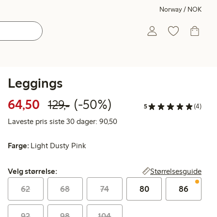
Norway / NOK
Leggings
Rabattert pris: 64,50 kr
Vanlig pris: 129,00 kr
50% rabatt
64,50
(-50%)
129,-
5
(4)
Laveste pris siste 30 dager: 90
Laveste pris siste 30 dager: 90,50
Farge:
Light Dusty Pink
Velg størrelse:
Størrelsesguide
Velg størrelse:
62
68
74
80
86
92
98
104