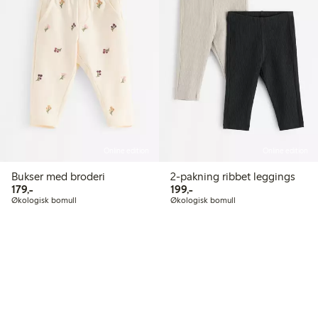
Online edition
Online edition
Bukser med broderi
2-pakning ribbet leggings
179,00 kr
199,00 kr
179,-
199,-
Økologisk bomull
Økologisk bomull