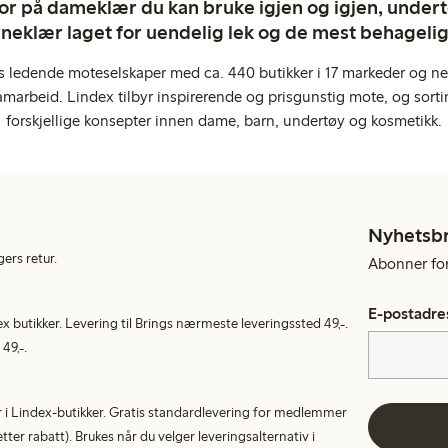
ror på dameklær du kan bruke igjen og igjen, undertø
rneklær laget for uendelig lek og de mest behagel
s ledende moteselskaper med ca. 440 butikker i 17 markeder og ne
marbeid. Lindex tilbyr inspirerende og prisgunstig mote, og sortim
forskjellige konsepter innen dame, barn, undertøy og kosmetikk.
Nyhetsb
gers retur.
Abonner for 
E-postadre
ex butikker. Levering til Brings nærmeste leveringssted 49,-.
49,-.
tur i Lindex-butikker. Gratis standardlevering for medlemmer
etter rabatt). Brukes når du velger leveringsalternativ i