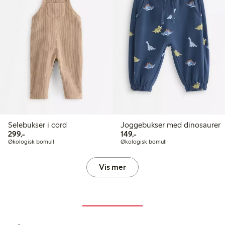
Selebukser i cord
Joggebukser med dinosaurer
299,00 kr
149,00 kr
299,-
149,-
Økologisk bomull
Økologisk bomull
Vis mer