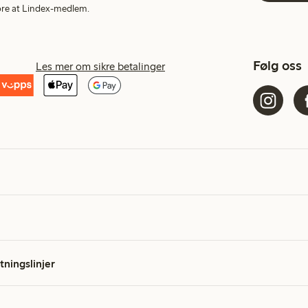
More at Lindex-medlem.
Følg oss
Les mer om sikre betalinger
etningslinjer