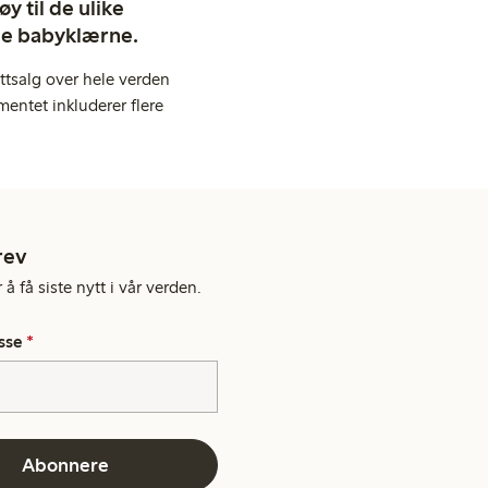
y til de ulike
ige babyklærne.
ttsalg over hele verden
entet inkluderer flere
rev
å få siste nytt i vår verden.
sse
*
Abonnere