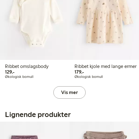
Ribbet omslagsbody
Ribbet kjole med lange ermer
129,00 kr
179,00 kr
129,-
179,-
Økologisk bomull
Økologisk bomull
Vis mer
Lignende produkter