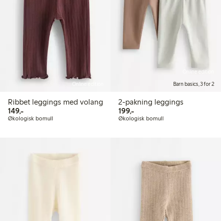
Online edition
Online edition
Barn basics, 3 for 2
Ribbet leggings med volang
2-pakning leggings
149,00 kr
199,00 kr
149,-
199,-
Økologisk bomull
Økologisk bomull