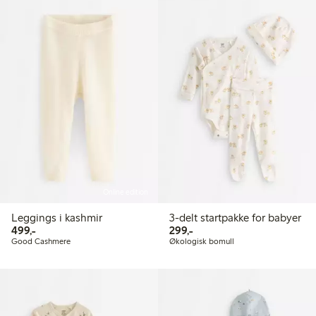
Online edition
Leggings i kashmir
3-delt startpakke for babyer
499,00 kr
299,00 kr
499,-
299,-
Good Cashmere
Økologisk bomull