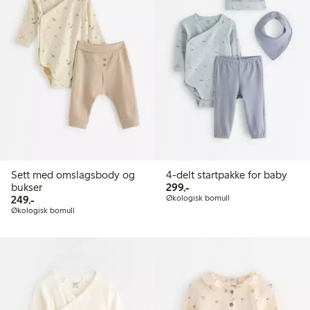
Sett med omslagsbody og
4-delt startpakke for baby
299,00 kr
bukser
299,-
249,00 kr
249,-
Økologisk bomull
Økologisk bomull