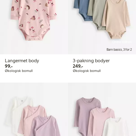
Online edition
Barn basics, 3 for 2
Langermet body
3-pakning bodyer
99,00 kr
249,00 kr
99,-
249,-
Økologisk bomull
Økologisk bomull