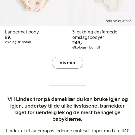
Online edition
Barn basics, 3 for 2
Langermet body
3-pakning ensfargede
99,00 kr
99,-
omslagsbodyer
249,00 kr
Økologisk bomull
249,-
Økologisk bomull
Vis mer
Vi i Lindex tror på dameklær du kan bruke igjen og
igjen, undertøy til de ulike livsfasene, barneklær
laget for uendelig lek og de mest behagelige
babyklærne.
Lindex er et av Europas ledende moteselskaper med ca. 440