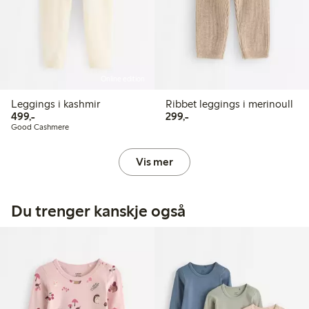
Online edition
Leggings i kashmir
Ribbet leggings i merinoull
499,00 kr
299,00 kr
499,-
299,-
Good Cashmere
Vis mer
Du trenger kanskje også