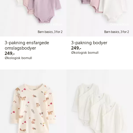
Online edition
Online edition
Barn basics, 3 for 2
Barn basics, 3 for 2
3-pakning ensfargede
3-pakning bodyer
249,00 kr
omslagsbodyer
249,-
249,00 kr
249,-
Økologisk bomull
Økologisk bomull