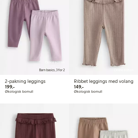
Online edition
Barn basics, 3 for 2
Online edition
2-pakning leggings
Ribbet leggings med volang
199,00 kr
149,00 kr
199,-
149,-
Økologisk bomull
Økologisk bomull