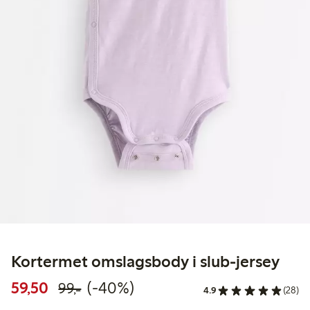
Kortermet omslagsbody i slub-jersey
Rabattert pris: 59,50 kr
Vanlig pris: 99,00 kr
40% rabatt
59,50
(-40%)
99,-
4.9
(28)