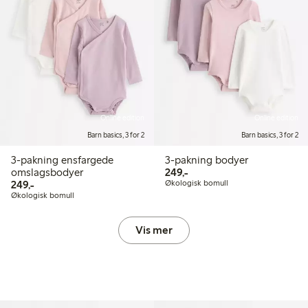
Online edition
Online edition
Barn basics, 3 for 2
Barn basics, 3 for 2
3-pakning ensfargede
3-pakning bodyer
249,00 kr
omslagsbodyer
249,-
249,00 kr
249,-
Økologisk bomull
Økologisk bomull
Vis mer