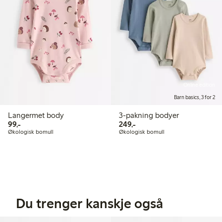
Online edition
Barn basics, 3 for 2
Langermet body
3-pakning bodyer
99,00 kr
249,00 kr
99,-
249,-
Økologisk bomull
Økologisk bomull
Du trenger kanskje også