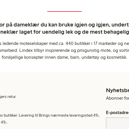
ror på dameklær du kan bruke igjen og igjen, undertø
rneklær laget for uendelig lek og de mest behagel
s ledende moteselskaper med ca. 440 butikker i 17 markeder og ne
marbeid. Lindex tilbyr inspirerende og prisgunstig mote, og sortim
forskjellige konsepter innen dame, barn, undertøy og kosmetikk.
Nyhetsb
gers retur.
Abonner for 
E-postadre
ex butikker. Levering til Brings nærmeste leveringssted 49,-.
49,-.