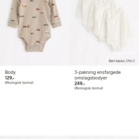
Online edition
Barn basics, 3 for 2
Body
3-pakning ensfargede
129,00 kr
129,-
omslagsbodyer
249,00 kr
Økologisk bomull
249,-
Økologisk bomull