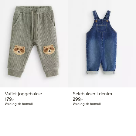
Vaflet joggebukse
Selebukser i denim
179,00 kr
299,00 kr
179,-
299,-
Økologisk bomull
Økologisk bomull