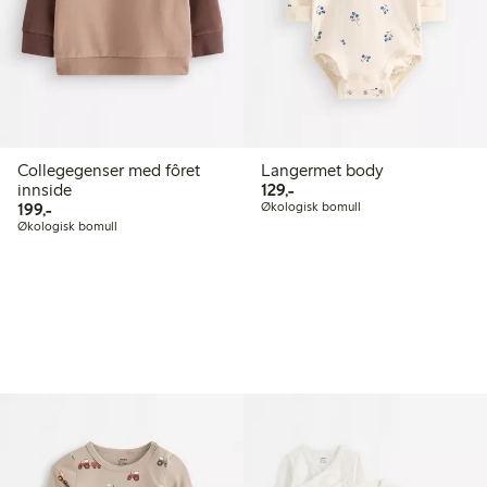
Collegegenser med fôret
Langermet body
129,00 kr
innside
129,-
199,00 kr
199,-
Økologisk bomull
Økologisk bomull