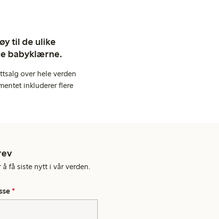
y til de ulike
ige babyklærne.
ttsalg over hele verden
entet inkluderer flere
rev
å få siste nytt i vår verden.
sse
*