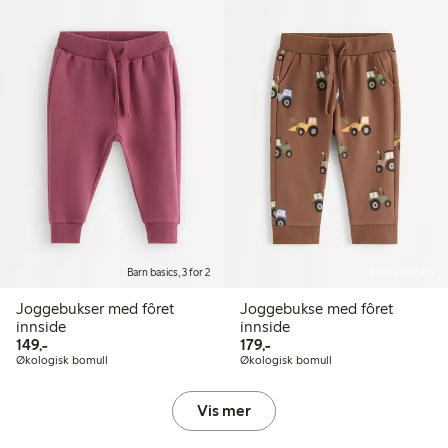
Barn basics, 3 for 2
Online edition
Joggebukser med fôret
Joggebukse med fôret
innside
innside
149,00 kr
179,00 kr
149,-
179,-
Økologisk bomull
Økologisk bomull
Vis mer