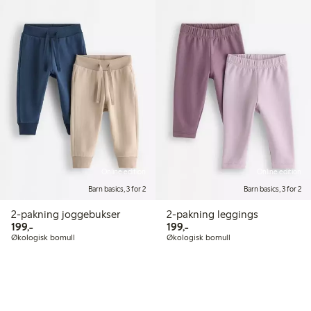
Online edition
Online edition
Barn basics, 3 for 2
Barn basics, 3 for 2
2-pakning joggebukser
2-pakning leggings
199,00 kr
199,00 kr
199,-
199,-
Økologisk bomull
Økologisk bomull