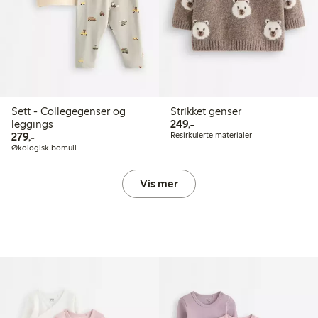
Sett - Collegegenser og
Strikket genser
249,00 kr
leggings
249,-
279,00 kr
279,-
Resirkulerte materialer
Økologisk bomull
Vis mer