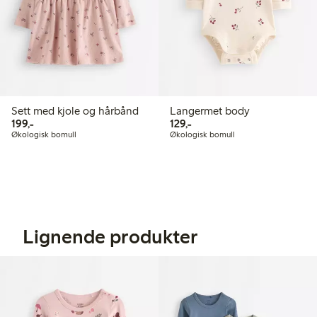
Sett med kjole og hårbånd
Langermet body
199,00 kr
129,00 kr
199,-
129,-
Økologisk bomull
Økologisk bomull
Lignende produkter