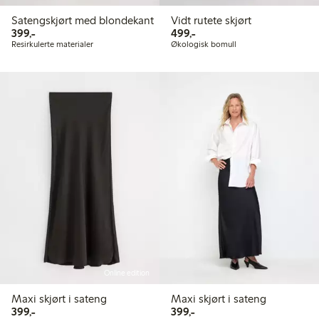
Satengskjørt med blondekant
Vidt rutete skjørt
399,00 kr
499,00 kr
399,-
499,-
Resirkulerte materialer
Økologisk bomull
Online edition
Maxi skjørt i sateng
Maxi skjørt i sateng
399,00 kr
399,00 kr
399,-
399,-