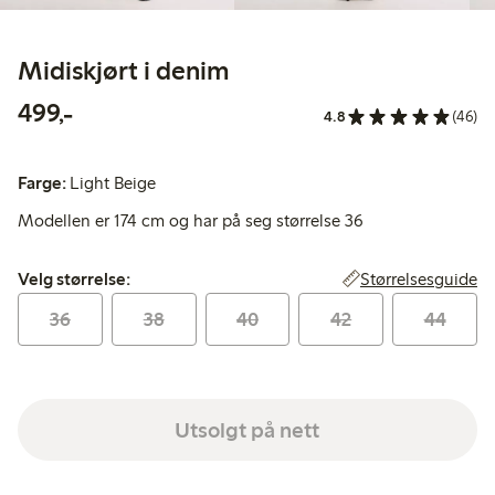
Midiskjørt i denim
499,00 kr
499,-
4.8
(46)
Farge:
Light Beige
Modellen er 174 cm og har på seg størrelse 36
Velg størrelse:
Størrelsesguide
Velg størrelse:
36
38
40
42
44
Utsolgt på nett