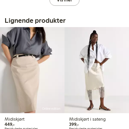
Lignende produkter
Online edition
Midiskjørt
Midiskjørt i sateng
449,00 kr
399,00 kr
449,-
399,-
Resirkulerte materialer
Resirkulerte materialer