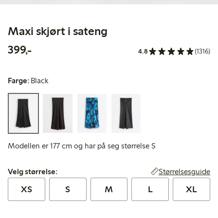
Maxi skjørt i sateng
399,00 kr
399,-
4.8
(1316)
Farge:
Black
Modellen er 177 cm og har på seg størrelse S
Velg størrelse:
Størrelsesguide
Velg størrelse:
XS
S
M
L
XL