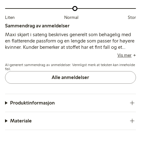
Liten
Normal
Stor
Sammendrag av anmeldelser
Maxi skjørt i sateng beskrives generelt som behagelig med
en flatterende passform og en lengde som passer for høyere
kvinner. Kunder bemerker at stoffet har et fint fall og et
elegant utseende, selv om noen synes det er tynt og følsomt
Vis mer
for å dra eller rive. Størrelsene pleier å være store, og mange
AI-generert sammendrag av anmeldelser. Vennligst merk at teksten kan inneholde
anbefaler å bestille en størrelse mindre.
feil.
Alle anmeldelser
Produktinformasjon
Materiale