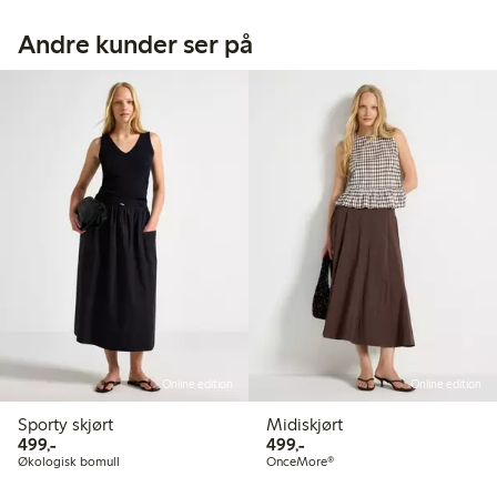
Andre kunder ser på
Online edition
Online edition
Sporty skjørt
Midiskjørt
499,00 kr
499,00 kr
499,-
499,-
Økologisk bomull
OnceMore®