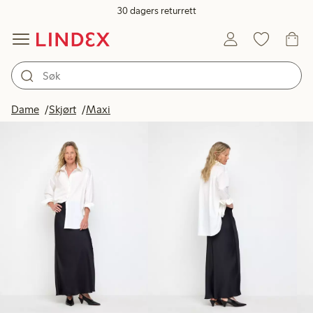
30 dagers returrett
Produkter på bildet
Dame
Skjørt
Maxi