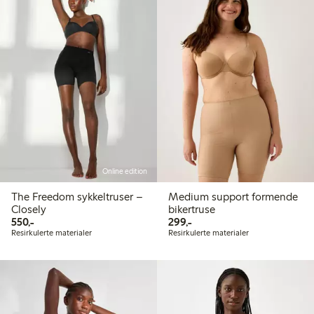
Online edition
The Freedom sykkeltruser –
Medium support formende
Closely
bikertruse
550,00 kr
299,00 kr
550,-
299,-
Resirkulerte materialer
Resirkulerte materialer