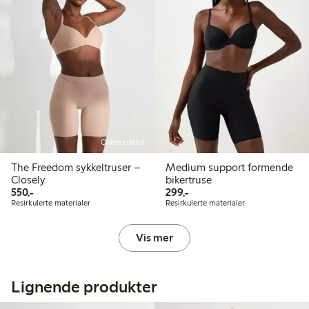
Online edition
The Freedom sykkeltruser –
Medium support formende
Closely
bikertruse
550,00 kr
299,00 kr
550,-
299,-
Resirkulerte materialer
Resirkulerte materialer
Vis mer
Lignende produkter