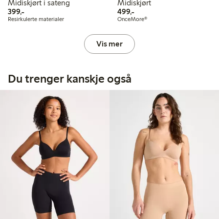
Midiskjørt i sateng
Midiskjørt
399,00 kr
499,00 kr
399,-
499,-
Resirkulerte materialer
OnceMore®
Vis mer
Du trenger kanskje også