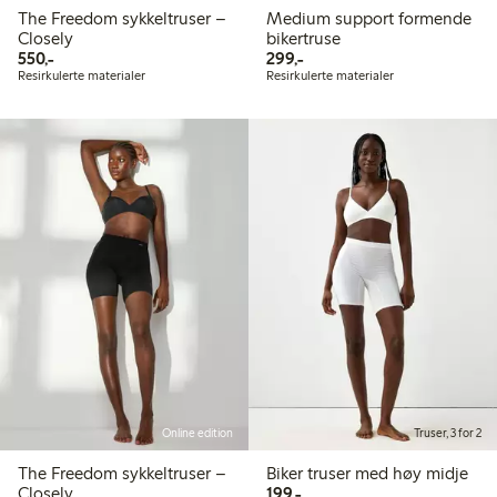
The Freedom sykkeltruser –
Medium support formende
Closely
bikertruse
550,00 kr
299,00 kr
550,-
299,-
Resirkulerte materialer
Resirkulerte materialer
Online edition
Truser, 3 for 2
The Freedom sykkeltruser –
Biker truser med høy midje
199,00 kr
Closely
199,-