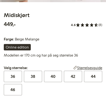
Midiskjørt
449,00 kr
449,-
4.6
(8)
Farge:
Beige Melange
Online edition
Modellen er 170 cm og har på seg størrelse 36
Velg størrelse:
Størrelsesguide
Velg størrelse:
36
38
40
42
44
46