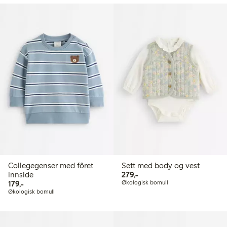
Collegegenser med fôret
Sett med body og vest
279,00 kr
innside
279,-
179,00 kr
179,-
Økologisk bomull
Økologisk bomull