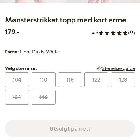
Mønsterstrikket topp med kort erme
179,00 kr
179,-
4.9
(33)
Farge:
Light Dusty White
Velg størrelse:
Størrelsesguide
Velg størrelse:
104
110
116
122
128
134
140
Utsolgt på nett