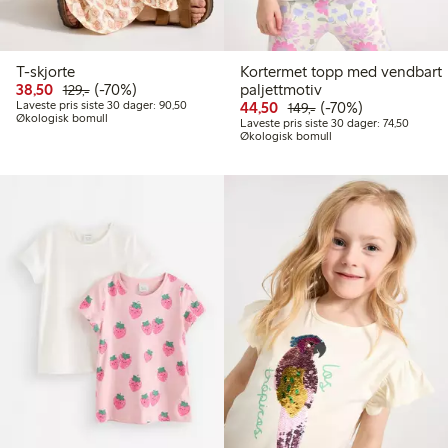
T-skjorte
Kortermet topp med vendbart
Rabattert pris: 38,50 kr
Vanlig pris: 129,00 kr
70% rabatt
38,50
(-70%)
paljettmotiv
129,-
Laveste pris siste 30 dager: 90,50 kr
Rabattert pris: 44,50 kr
Vanlig pris: 149,00 k
70% rabatt
Laveste pris siste 30 dager: 90,50
44,50
(-70%)
149,-
Økologisk bomull
Laveste 
Laveste pris siste 30 dager: 74,50
Økologisk bomull