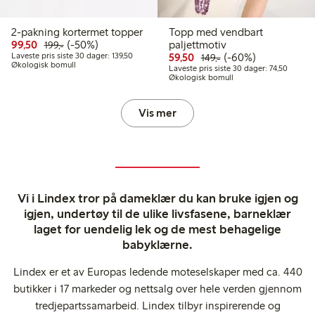
2-pakning kortermet topper
Topp med vendbart
Rabattert pris: 99,50 kr
Vanlig pris: 199,00 kr
50% rabatt
99,50
(-50%)
paljettmotiv
199,-
Laveste pris siste 30 dager: 139,50 kr
Rabattert pris: 59,50 kr
Vanlig pris: 149,00 k
60% rabatt
Laveste pris siste 30 dager: 139,50
59,50
(-60%)
149,-
Økologisk bomull
Laveste 
Laveste pris siste 30 dager: 74,50
Økologisk bomull
Vis mer
Vi i Lindex tror på dameklær du kan bruke igjen og
igjen, undertøy til de ulike livsfasene, barneklær
laget for uendelig lek og de mest behagelige
babyklærne.
Lindex er et av Europas ledende moteselskaper med ca. 440
butikker i 17 markeder og nettsalg over hele verden gjennom
tredjepartssamarbeid. Lindex tilbyr inspirerende og