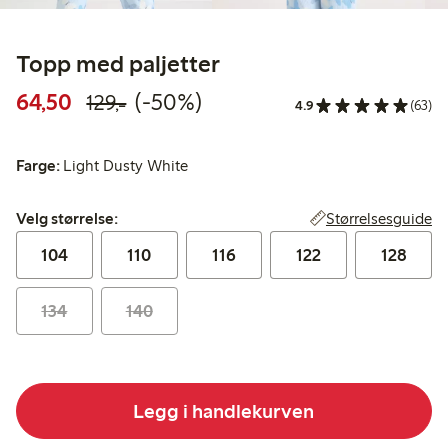
Topp med paljetter
Rabattert pris: 64,50 kr
Vanlig pris: 129,00 kr
50% rabatt
64,50
(-50%)
129,-
4.9
(63)
Farge:
Light Dusty White
Velg størrelse:
Størrelsesguide
Velg størrelse:
104
110
116
122
128
134
140
Legg i handlekurven