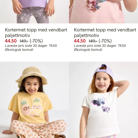
Kortermet topp med vendbart
Kortermet topp med vendbart
paljettmotiv
paljettmotiv
Rabattert pris: 44,50 kr
Vanlig pris: 149,00 kr
70% rabatt
Rabattert pris: 44,50 kr
Vanlig pris: 149,00 k
70% rabatt
44,50
(-70%)
44,50
(-70%)
149,-
149,-
Laveste pris siste 30 dager: 74,50 kr
Laveste 
Laveste pris siste 30 dager: 74,50
Laveste pris siste 30 dager: 74,50
Økologisk bomull
Økologisk bomull