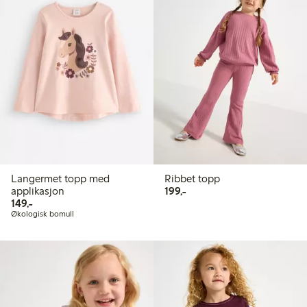
Langermet topp med
Ribbet topp
199,00 kr
applikasjon
199,-
149,00 kr
149,-
Økologisk bomull