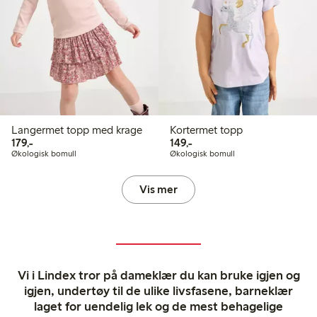
Langermet topp med krage
Kortermet topp
179,00 kr
149,00 kr
179,-
149,-
Økologisk bomull
Økologisk bomull
Vis mer
Vi i Lindex tror på dameklær du kan bruke igjen og
igjen, undertøy til de ulike livsfasene, barneklær
laget for uendelig lek og de mest behagelige