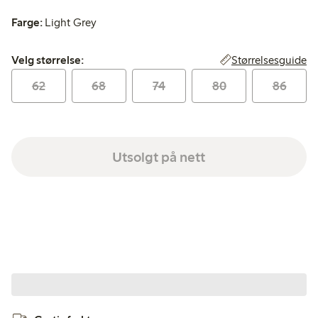
Farge:
Light Grey
Velg størrelse:
Størrelsesguide
Velg størrelse:
62
68
74
80
86
Utsolgt på nett