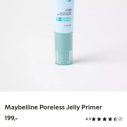
Maybelline Poreless Jelly Primer
199,00 kr
199,-
4.5
(2)