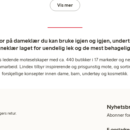
Vis mer
ror på dameklær du kan bruke igjen og igjen, undertø
rneklær laget for uendelig lek og de mest behagel
s ledende moteselskaper med ca. 440 butikker i 17 markeder og ne
marbeid. Lindex tilbyr inspirerende og prisgunstig mote, og sortim
forskjellige konsepter innen dame, barn, undertøy og kosmetikk.
Nyhetsb
gers retur.
Abonner for 
E-postadre