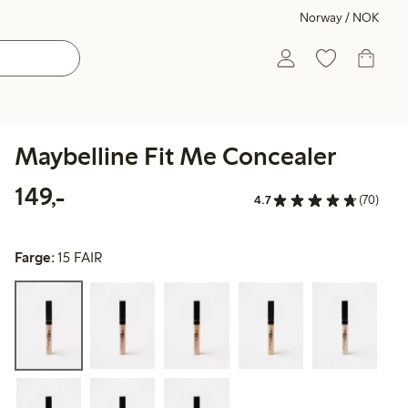
Norway / NOK
Maybelline Fit Me Concealer
149,00 kr
149,-
4.7
(70)
Farge:
15 FAIR