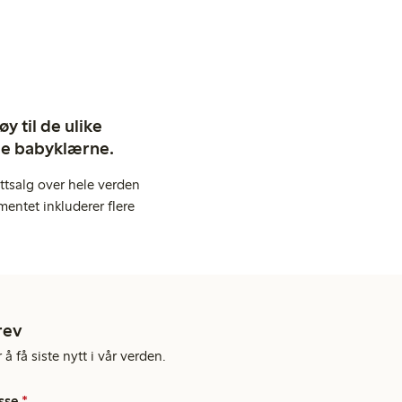
y til de ulike
ige babyklærne.
ttsalg over hele verden
entet inkluderer flere
rev
å få siste nytt i vår verden.
sse
*