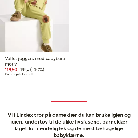
Vaflet joggers med capybara-
motiv
Rabattert pris: 119,50 kr
Vanlig pris: 199,00 kr
40% rabatt
119,50
(-40%)
199,-
Økologisk bomull
Vi i Lindex tror på dameklær du kan bruke igjen og
igjen, undertøy til de ulike livsfasene, barneklær
laget for uendelig lek og de mest behagelige
babyklærne.