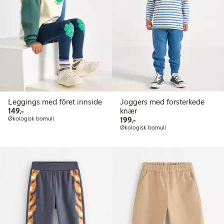
Leggings med fôret innside
Joggers med forsterkede
149,00 kr
149,-
knær
199,00 kr
Økologisk bomull
199,-
Økologisk bomull