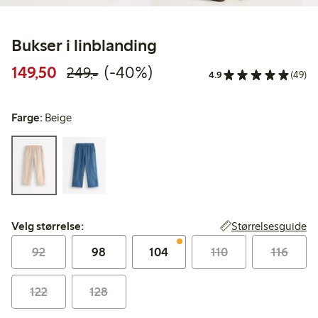
Bukser i linblanding
Rabattert pris: 149,50 kr
Vanlig pris: 249,00 kr
40% rabatt
149,50
(-40%)
249,-
4.9
(49)
Farge:
Beige
Velg størrelse:
Størrelsesguide
Velg størrelse:
92
98
104
110
116
122
128