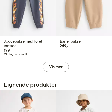
Joggebukse med fôret
Barrel bukser
249,00 kr
innside
249,-
199,00 kr
199,-
Økologisk bomull
Vis mer
Lignende produkter