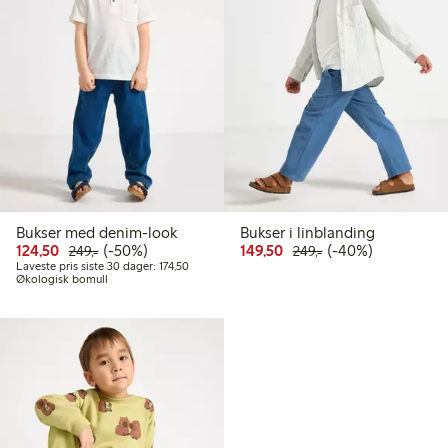
Bukser med denim-look
Bukser i linblanding
Rabattert pris: 124,50 kr
Vanlig pris: 249,00 kr
50% rabatt
Rabattert pris: 149,50 k
Vanlig pris: 249,00
40% rabatt
124,50
(-50%)
149,50
(-40%)
249,-
249,-
Laveste pris siste 30 dager: 174,50 kr
Laveste pris siste 30 dager: 174,50
Økologisk bomull