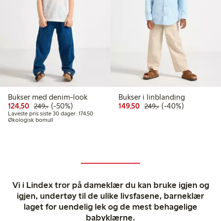
Bukser med denim-look
Bukser i linblanding
Rabattert pris: 124,50 kr
Vanlig pris: 249,00 kr
50% rabatt
Rabattert pris: 149,50 k
Vanlig pris: 249,00
40% rabatt
124,50
(-50%)
149,50
(-40%)
249,-
249,-
Laveste pris siste 30 dager: 174,50 kr
Laveste pris siste 30 dager: 174,50
Økologisk bomull
Vi i Lindex tror på dameklær du kan bruke igjen og
igjen, undertøy til de ulike livsfasene, barneklær
laget for uendelig lek og de mest behagelige
babyklærne.