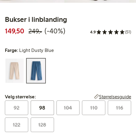
Bukser i linblanding
Rabattert pris: 149,50 kr
Vanlig pris: 249,00 kr
40% rabatt
149,50
(-40%)
249,-
4.9
(51)
Farge:
Light Dusty Blue
Velg størrelse:
Størrelsesguide
Velg størrelse:
92
98
104
110
116
122
128