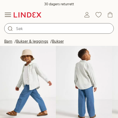
30 dagers returrett
Produkter på bildet
Barn
Bukser & leggings
Bukser