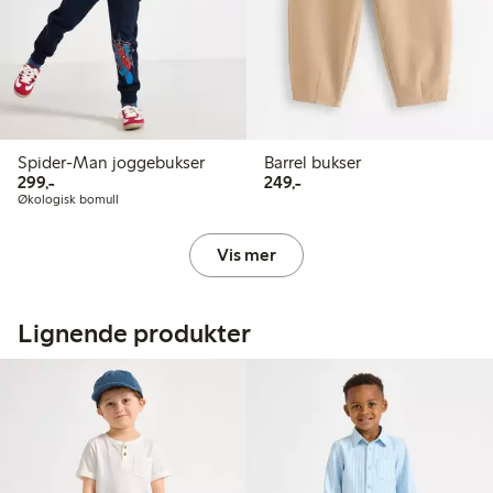
Spider-Man joggebukser
Barrel bukser
299,00 kr
249,00 kr
299,-
249,-
Økologisk bomull
Vis mer
Lignende produkter