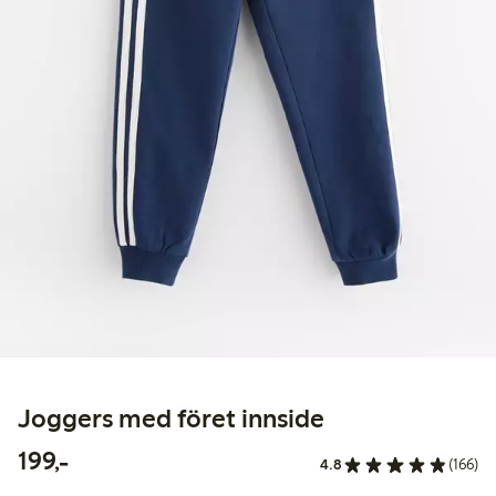
Joggers med föret innside
199,00 kr
199,-
4.8
(166)