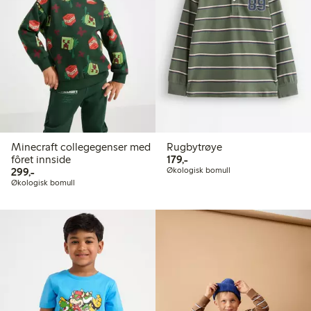
Minecraft collegegenser med
Rugbytrøye
179,00 kr
fôret innside
179,-
299,00 kr
299,-
Økologisk bomull
Økologisk bomull