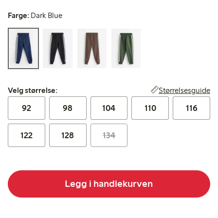
Farge:
Dark Blue
Velg størrelse:
Størrelsesguide
Velg størrelse:
92
98
104
110
116
122
128
134
Legg i handlekurven