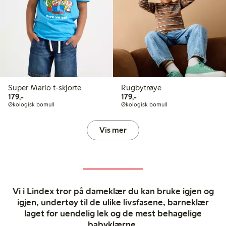
Super Mario t-skjorte
Rugbytrøye
179,00 kr
179,00 kr
179,-
179,-
Økologisk bomull
Økologisk bomull
Vis mer
Vi i Lindex tror på dameklær du kan bruke igjen og
igjen, undertøy til de ulike livsfasene, barneklær
laget for uendelig lek og de mest behagelige
babyklærne.