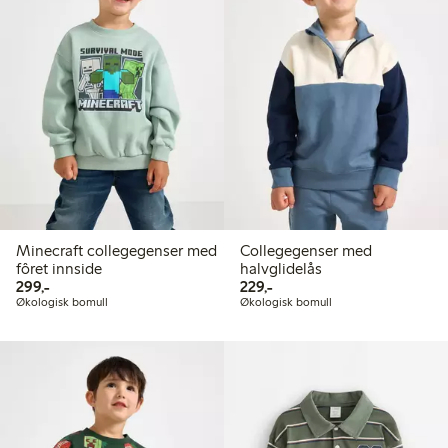
Minecraft collegegenser med
Collegegenser med
fôret innside
halvglidelås
299,00 kr
229,00 kr
299,-
229,-
Økologisk bomull
Økologisk bomull