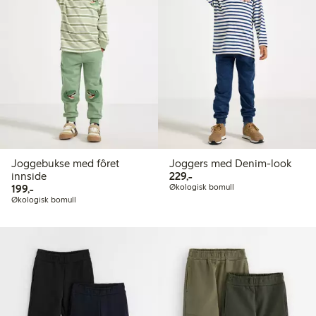
Joggebukse med fôret
Joggers med Denim-look
229,00 kr
innside
229,-
199,00 kr
199,-
Økologisk bomull
Økologisk bomull