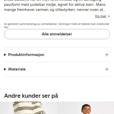
passform med justerbar midje, egnet for aktive barn. Mens
mange fremhever varmen og slitestyrken, nevner noen at
stoffet kan føles tykt for sommeren, og noen få rapporterer
Vis mer
tidlig slitasje som hull som dannes etter begrenset bruk.
AI-generert sammendrag av anmeldelser. Vennligst merk at teksten kan inneholde
feil.
Alle anmeldelser
Produktinformasjon
Materiale
Andre kunder ser på