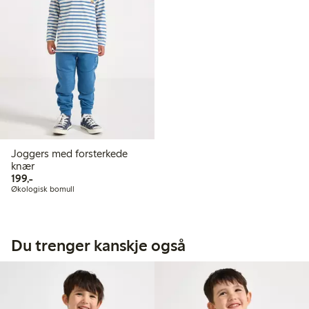
Joggers med forsterkede
knær
199,00 kr
199,-
Økologisk bomull
Du trenger kanskje også