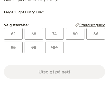
Farge:
Light Dusty Lilac
Velg størrelse:
Størrelsesguide
Velg størrelse:
62
68
74
80
86
92
98
104
Utsolgt på nett