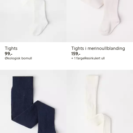
Tights
Tights i merinoullblanding
99,00 kr
159,00 kr
99,-
159,-
Økologisk bomull
+ 1 farge
Resirkulert ull