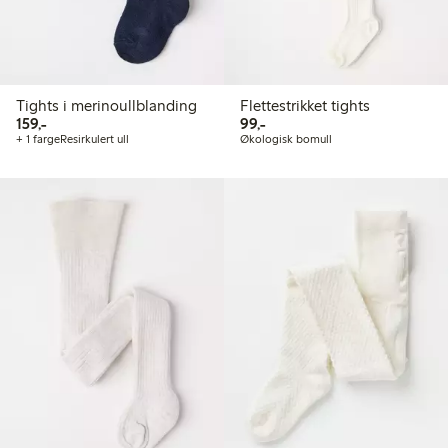
Tights i merinoullblanding
Flettestrikket tights
159,00 kr
99,00 kr
159,-
99,-
+ 1 farge
Resirkulert ull
Økologisk bomull