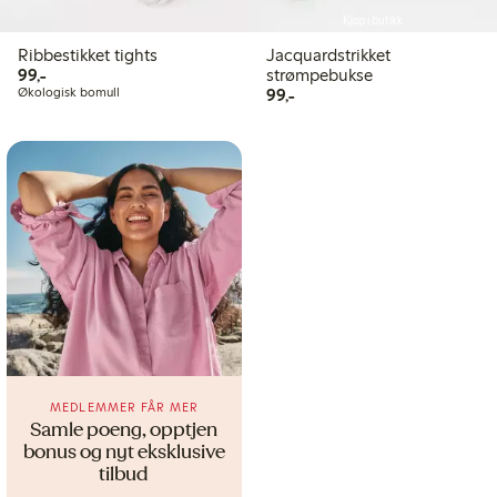
Kjøp i butikk
Ribbestikket tights
Jacquardstrikket
99,00 kr
99,-
strømpebukse
99,00 kr
Økologisk bomull
99,-
MEDLEMMER FÅR MER
Samle poeng, opptjen
bonus og nyt eksklusive
tilbud