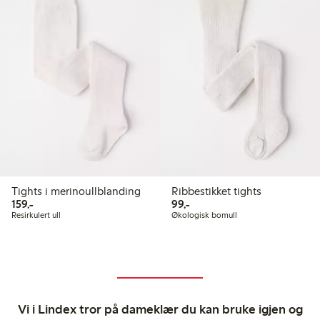
Tights i merinoullblanding
Ribbestikket tights
159,00 kr
99,00 kr
159,-
99,-
Resirkulert ull
Økologisk bomull
Vi i Lindex tror på dameklær du kan bruke igjen og