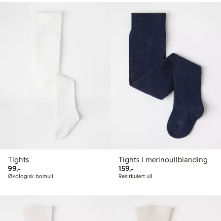
Tights
Tights i merinoullblanding
99,00 kr
159,00 kr
99,-
159,-
Økologisk bomull
Resirkulert ull