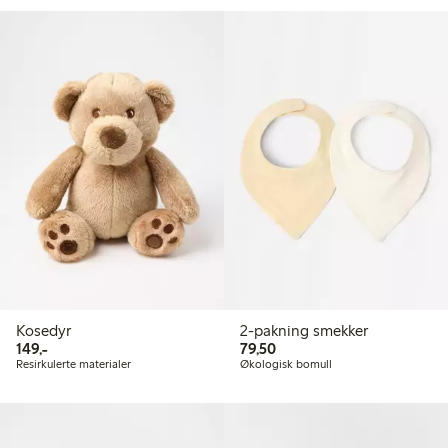
Kosedyr
2-pakning smekker
149,00 kr
79,50 kr
149,-
79,50
Resirkulerte materialer
Økologisk bomull