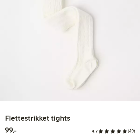
Flettestrikket tights
99,00 kr
99,-
4.7
(49)