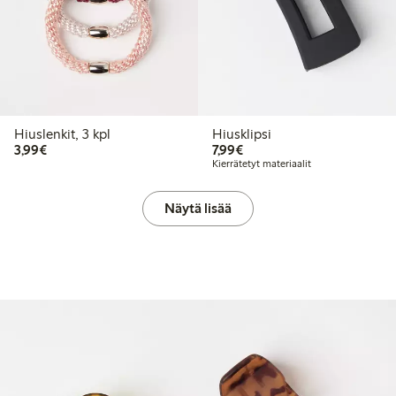
Hiuslenkit, 3 kpl
Hiusklipsi
3,99 €
7,99 €
3,99€
7,99€
Kierrätetyt materiaalit
Näytä lisää