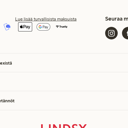
Seuraa m
Lue lisää turvallisista maksuista
existä
äytännöt