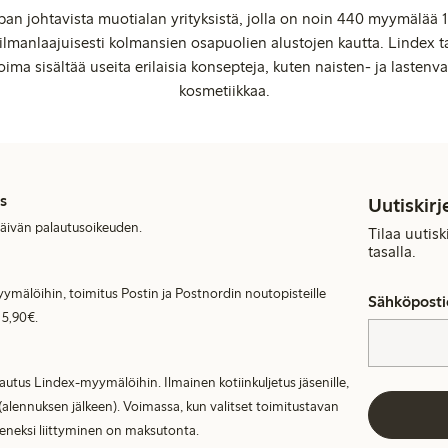
an johtavista muotialan yrityksistä, jolla on noin 440 myymälää 1
manlaajuisesti kolmansien osapuolien alustojen kautta. Lindex ta
oima sisältää useita erilaisia konsepteja, kuten naisten- ja lastenvaa
kosmetiikkaa.
s
Uutiskirj
päivän palautusoikeuden.
Tilaa uutis
tasalla.
ymälöihin, toimitus Postin ja Postnordin noutopisteille
Sähköposti
 5,90€.
lautus Lindex-myymälöihin. Ilmainen kotiinkuljetus jäsenille,
(alennuksen jälkeen). Voimassa, kun valitset toimitustavan
seneksi liittyminen on maksutonta.