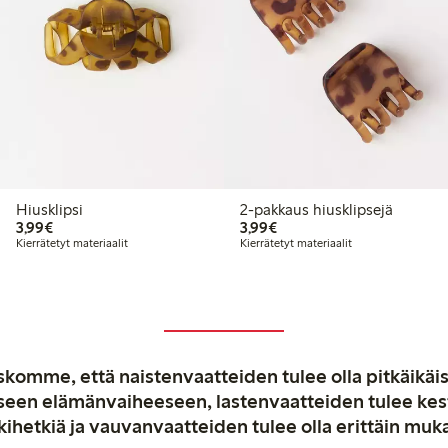
Hiusklipsi
2-pakkaus hiusklipsejä
3,99 €
3,99 €
3,99€
3,99€
Kierrätetyt materiaalit
Kierrätetyt materiaalit
komme, että naistenvaatteiden tulee olla pitkäikäis
aiseen elämänvaiheeseen, lastenvaatteiden tulee ke
kihetkiä ja vauvanvaatteiden tulee olla erittäin muk