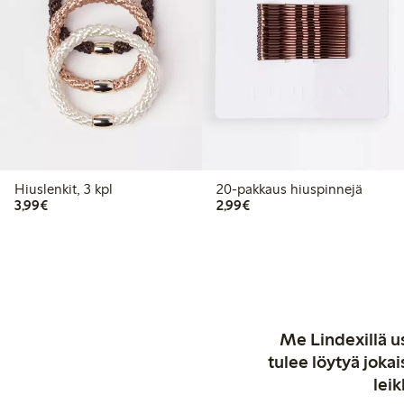
Hiuslenkit, 3 kpl
20-pakkaus hiuspinnejä
3,99 €
2,99 €
3,99€
2,99€
Me Lindexillä us
tulee löytyä jok
leik