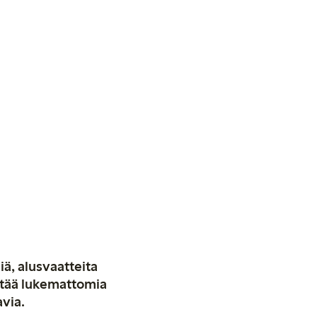
iä, alusvaatteita
stää lukemattomia
avia.