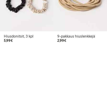
Hiusdonitsit, 3 kpl
9-pakkaus hiuslenkkejä
5,99 €
2,99 €
5,99€
2,99€