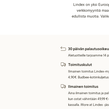
Lindex on yksi Euroop
verkkomyyntiä maail
edullista muotia. Valik
30 päivän palautusoikeu
Aletuotteille tarjoamme 14 
Toimituskulut
Ilmainen toimitus Lindex-my
4,90€. Budbee-kotiinkuljetus
Ilmainen toimitus
Aina ilmainen toimitus ja pa
kun ostat vähintään 49,99 € 
kassalla. More at Lindex -jä