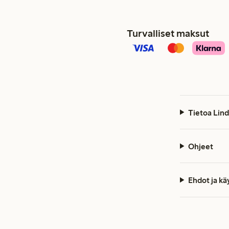
Turvalliset maksut
Tietoa Lind
Ohjeet
Ehdot ja k