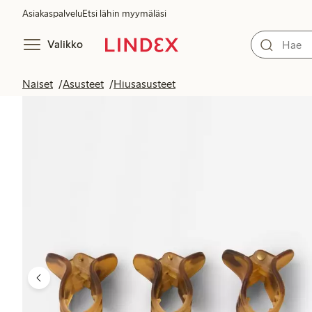
Asiakaspalvelu
Etsi lähin myymäläsi
Valikko
Naiset
Asusteet
Hiusasusteet