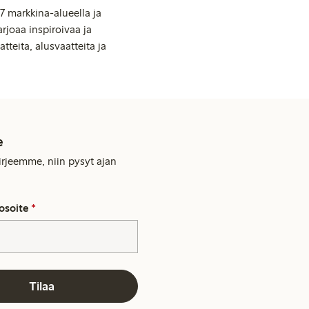
7 markkina-alueella ja
rjoaa inspiroivaa ja
tteita, alusvaatteita ja
e
kirjeemme, niin pysyt ajan
osoite
*
Tilaa