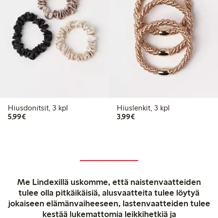
Hiusdonitsit, 3 kpl
Hiuslenkit, 3 kpl
5,99 €
3,99 €
5,99€
3,99€
Me Lindexillä uskomme, että naistenvaatteiden
tulee olla pitkäikäisiä, alusvaatteita tulee löytyä
jokaiseen elämänvaiheeseen, lastenvaatteiden tulee
kestää lukemattomia leikkihetkiä ja