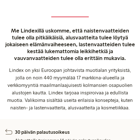
Me Lindexillä uskomme, että naistenvaatteiden
tulee olla pitkäikäisiä, alusvaatteita tulee löytyä
jokaiseen elämänvaiheeseen, lastenvaatteiden tulee
kestää lukemattomia leikkihetkiä ja
vauvanvaatteiden tulee olla erittäin mukavia.
Lindex on yksi Euroopan johtavista muotialan yrityksistä,
jolla on noin 440 myymälää 17 markkina-alueella ja
verkkomyyntiä maailmanlaajuisesti kolmansien osapuolien
alustojen kautta. Lindex tarjoaa inspiroivaa ja edullista
muotia. Valikoima sisältää useita erilaisia konsepteja, kuten
naisten- ja lastenvaatteita, alusvaatteita ja kosmetiikkaa.
30 päivän palautusoikeus