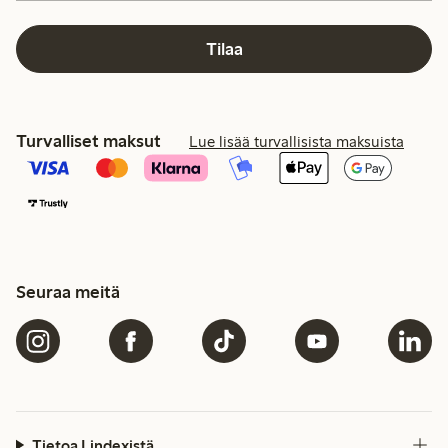
Tilaa
Turvalliset maksut
Lue lisää turvallisista maksuista
Seuraa meitä
Tietoa Lindexistä