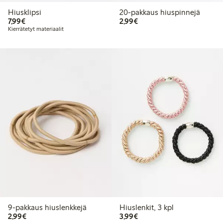
Hiusklipsi
20-pakkaus hiuspinnejä
7,99 €
2,99 €
7,99€
2,99€
Kierrätetyt materiaalit
9-pakkaus hiuslenkkejä
Hiuslenkit, 3 kpl
2,99 €
3,99 €
2,99€
3,99€