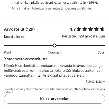
Ilmainen kotiinkuljetus jäsenille, kun ostat vähintään 49,99 €.
Aina ilmainen toimitus ja palautus Lindex-myymälöihin.
4.7
Arvostelut (129)
Perustuu 129 arvosteluun
Koettu koko
Pieni
Normaali
Suuri
Yhteenveto arvosteluista
Nämä Hiusdonitsit tunnetaan mukavasta istuvuudestaan ja
hellävaraisesta kuminauhasta, joka pitää hiukset paikoillaan
vahingoittamatta niitä. Asiakkaat pitävät värejä
houkuttelevina ja laatua yleisesti hyvänä, vaikka jotkut
Näytä lisää
mainitsevat punaisen donitsin tahraavan kangasta sekä
Tekoälyn luoma yhteenveto arvosteluista. Huomioithan, että tekstissä saattaa olla
satunnaisia huolia kestävyydestä ja viimeistelystä.
virheitä.
Kaikki arvostelut