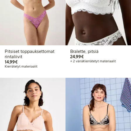
Pitsiset toppauksettomat
Bralette, pitsiä
24,99 €
rintaliivit
24,99€
14,99 €
14,99€
+ 2 väriä
Kierrätetyt materiaalit
Kierrätetyt materiaalit