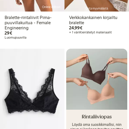
Online edition
Osta myymälästä
Bralette-rintaliivit Pima-
Verkkokankainen kirjailtu
puuvillakuitua - Female
bralette
24,99 €
Engineering
24,99€
29,00 €
29€
+ 1 väri
Kierrätetyt materiaalit
Luomupuuvilla
Rintaliiviopas
Löydä oma suosikkimallisi, niin
sinun ei koskaan tarvitse sovittaa