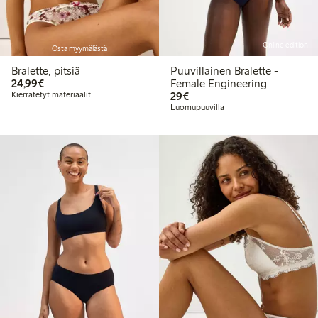
Online edition
Osta myymälästä
Bralette, pitsiä
Puuvillainen Bralette -
24,99 €
24,99€
Female Engineering
29,00 €
Kierrätetyt materiaalit
29€
Luomupuuvilla