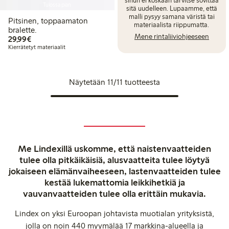
Tulossa pian
sitä uudelleen. Lupaamme, että
malli pysyy samana väristä tai
Pitsinen, toppaamaton
materiaalista riippumatta.
bralette.
Mene rintaliiviohjeeseen
29,99 €
29,99€
Kierrätetyt materiaalit
Näytetään 11/11 tuotteesta
Me Lindexillä uskomme, että naistenvaatteiden
tulee olla pitkäikäisiä, alusvaatteita tulee löytyä
jokaiseen elämänvaiheeseen, lastenvaatteiden tulee
kestää lukemattomia leikkihetkiä ja
vauvanvaatteiden tulee olla erittäin mukavia.
Lindex on yksi Euroopan johtavista muotialan yrityksistä,
jolla on noin 440 myymälää 17 markkina-alueella ja