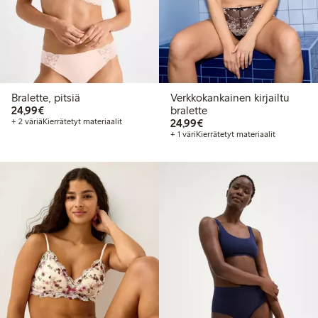
Bralette, pitsiä
Verkkokankainen kirjailtu
24,99 €
24,99€
bralette
24,99 €
+ 2 väriä
Kierrätetyt materiaalit
24,99€
+ 1 väri
Kierrätetyt materiaalit