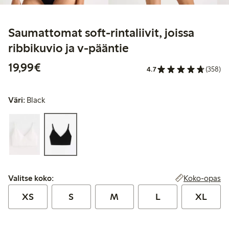
Saumattomat soft-rintaliivit, joissa
ribbikuvio ja v-pääntie
19,99 €
19,99€
4.7
(358)
Väri:
Black
Valitse koko:
Koko-opas
Valitse koko:
XS
S
M
L
XL