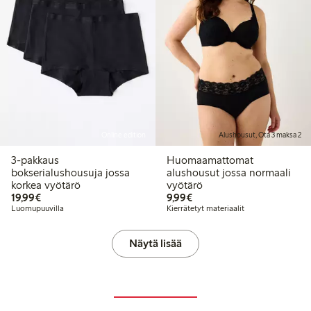
Online edition
Alushousut, Ota 3 maksa 2
3-pakkaus
Huomaamattomat
bokserialushousuja jossa
alushousut jossa normaali
korkea vyötärö
vyötärö
19,99 €
9,99 €
19,99€
9,99€
Luomupuuvilla
Kierrätetyt materiaalit
Näytä lisää