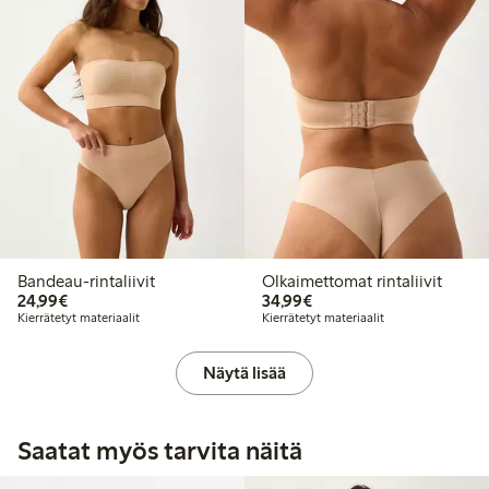
Bandeau-rintaliivit
Olkaimettomat rintaliivit
24,99 €
34,99 €
24,99€
34,99€
Kierrätetyt materiaalit
Kierrätetyt materiaalit
Näytä lisää
Saatat myös tarvita näitä