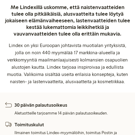
Me Lindexillä uskomme, että naistenvaatteiden
tulee olla pitkäikäisiä, alusvaatteita tulee löytyä
jokaiseen elämänvaiheeseen, lastenvaatteiden tulee
kestää lukemattomia leikkihetkiä ja
vauvanvaatteiden tulee olla erittäin mukavia.
Lindex on yksi Euroopan johtavista muotialan yrityksistä,
jolla on noin 440 myymälää 17 markkina-alueella ja
verkkomyyntiä maailmanlaajuisesti kolmansien osapuolien
alustojen kautta. Lindex tarjoaa inspiroivaa ja edullista
muotia. Valikoima sisältää useita erilaisia konsepteja, kuten
naisten- ja lastenvaatteita, alusvaatteita ja kosmetiikkaa.
30 päivän palautusoikeus
Aletuotteille tarjoamme 14 päivän palautusoikeuden.
Toimituskulut
Ilmainen toimitus Lindex-myymälöihin, toimitus Postin ja