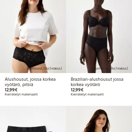
Alushousut, Ota 3 maksa 2
Alushousut, Ota 3 maksa 2
Alushousut, joissa korkea
Brazilian-alushousut jossa
vyötärö, pitsiä
korkea vyötärö
12,99 €
12,99 €
12,99€
12,99€
Kierrätetyt materiaalit
Kierrätetyt materiaalit