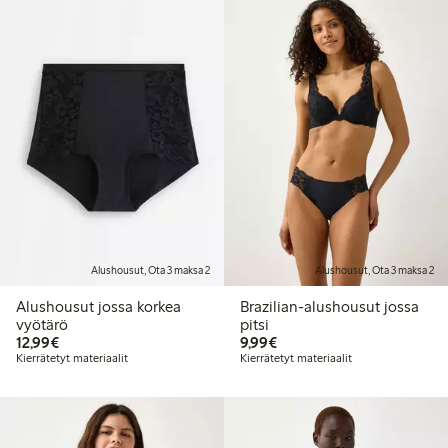
Alushousut, Ota 3 maksa 2
Alushousut, Ota 3 maksa 2
Alushousut jossa korkea
Brazilian-alushousut jossa
vyötärö
pitsi
12,99 €
9,99 €
12,99€
9,99€
Kierrätetyt materiaalit
Kierrätetyt materiaalit