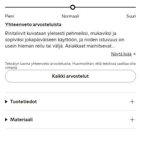
Pieni
Normaali
Suuri
Yhteenveto arvosteluista
Rintaliivit kuvataan yleisesti pehmeiksi, mukaviksi ja
sopiviksi jokapäiväiseen käyttöön, ja niiden istuvuus on
usein hieman reilu tai väljä. Asiakkaat mainitsevat
hengittävän materiaalin ja leveän aluskuminauhan tarjoavan
Näytä lisää
lempeää tukea, vaikka kapeammat olkaimet saattavat tuntua
Tekoälyn luoma yhteenveto arvosteluista. Huomioithan, että tekstissä saattaa olla
vähemmän tukevilta tai painaa olkapäitä, erityisesti
virheitä.
suuremmilla rinnoilla.
Kaikki arvostelut
Tuotetiedot
Materiaali