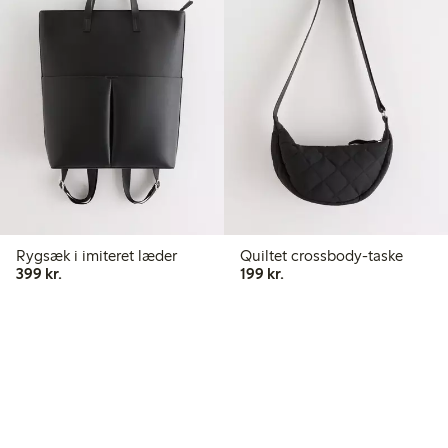
Rygsæk i imiteret læder
Quiltet crossbody-taske
399,00 kr.
199,00 kr.
399 kr.
199 kr.