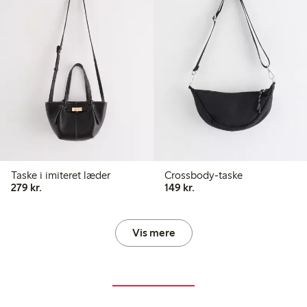
Taske i imiteret læder
Crossbody-taske
279,00 kr.
149,00 kr.
279 kr.
149 kr.
Vis mere