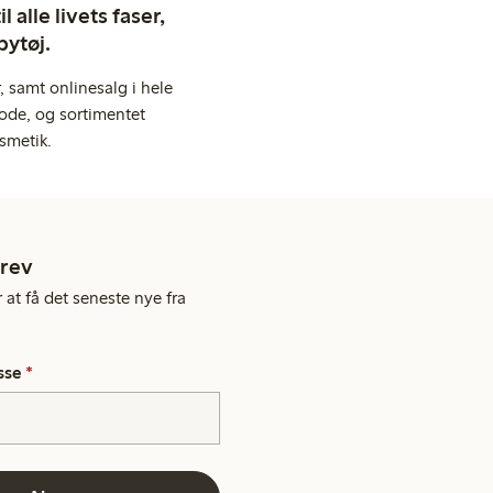
 alle livets faser,
bytøj.
 samt onlinesalg i hele
ode, og sortimentet
smetik.
rev
 at få det seneste nye fra
sse
*