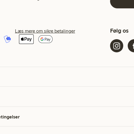
Følg os
Læs mere om sikre betalinger
etingelser