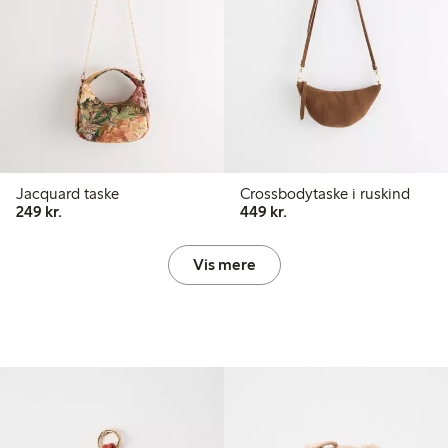
Jacquard taske
Crossbodytaske i ruskind
249,00 kr.
449,00 kr.
249 kr.
449 kr.
Vis mere