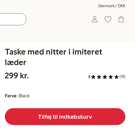
Denmark / DKK
Taske med nitter i imiteret
læder
299,00 kr.
299 kr.
5
(19)
Farve:
Black
Tilføj til indkøbskurv