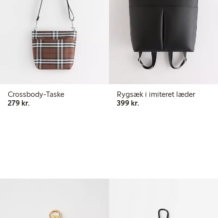
Crossbody-Taske
Rygsæk i imiteret læder
279,00 kr.
399,00 kr.
279 kr.
399 kr.