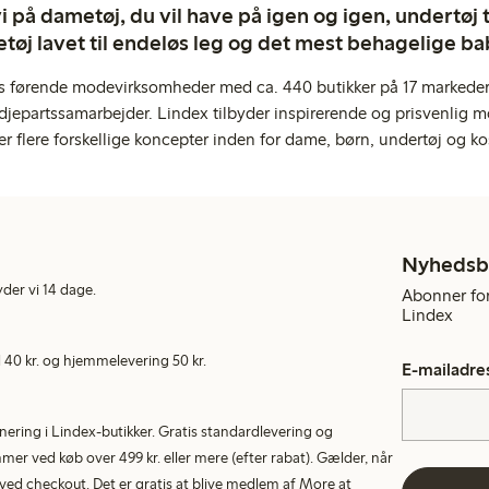
 på dametøj, du vil have på igen og igen, undertøj til
tøj lavet til endeløs leg og det mest behagelige ba
s førende modevirksomheder med ca. 440 butikker på 17 markeder,
jepartssamarbejder. Lindex tilbyder inspirerende og prisvenlig m
er flere forskellige koncepter inden for dame, børn, undertøj og ko
Nyhedsb
yder vi 14 dage.
Abonner for
Lindex
40 kr. og hjemmelevering 50 kr.
E-mailadre
rnering i Lindex-butikker. Gratis standardlevering og
r ved køb over 499 kr. eller mere (efter rabat). Gælder, når
ed checkout. Det er gratis at blive medlem af More at