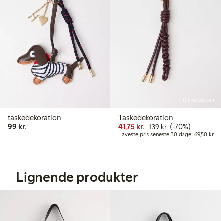
Online edition
taskedekoration
Taskedekoration
99,00 kr.
Nedsat pris: 41,75 kr.
Normalpris: 139,
70 % rabat
99 kr.
41,75 kr.
(-70%)
139 kr.
La
Laveste pris seneste 30 dage: 69,50 kr.
Lignende produkter