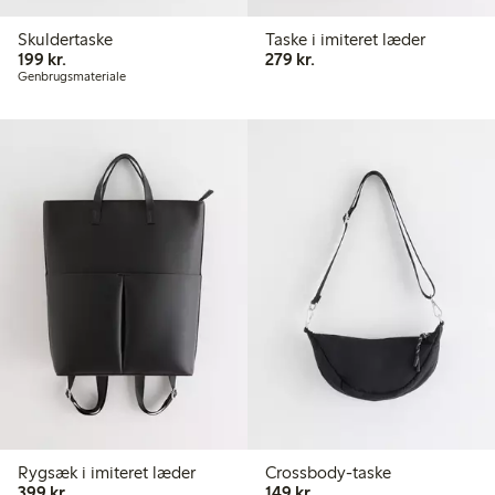
Skuldertaske
Taske i imiteret læder
199,00 kr.
279,00 kr.
199 kr.
279 kr.
Genbrugsmateriale
Rygsæk i imiteret læder
Crossbody-taske
399,00 kr.
149,00 kr.
399 kr.
149 kr.