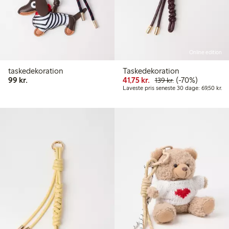
Online edition
taskedekoration
Taskedekoration
99,00 kr.
Nedsat pris: 41,75 kr.
Normalpris: 139,
70 % rabat
99 kr.
41,75 kr.
(-70%)
139 kr.
La
Laveste pris seneste 30 dage: 69,50 kr.