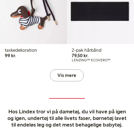
taskedekoration
2-pak hårbånd
99,00 kr.
79,50 kr.
99 kr.
79,50 kr.
LENZING™ ECOVERO™
Vis mere
Hos Lindex tror vi på dametøj, du vil have på igen
og igen, undertøj til alle livets faser, børnetøj lavet
til endeløs leg og det mest behagelige babytøj.