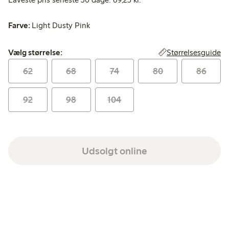
Farve:
Light Dusty Pink
Vælg størrelse:
Størrelsesguide
Vælg størrelse:
62
68
74
80
86
92
98
104
Udsolgt online