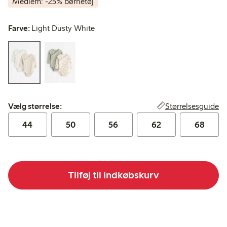
Medlem: -25% børnetøj
Farve:
Light Dusty White
Vælg størrelse:
Størrelsesguide
Vælg størrelse:
44
50
56
62
68
Tilføj til indkøbskurv