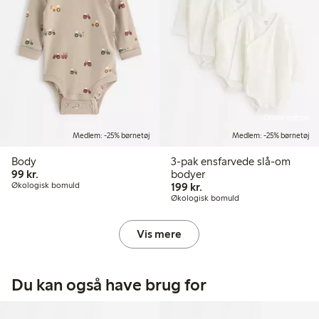
Online edition
Medlem: -25% børnetøj
Medlem: -25% børnetøj
Body
3-pak ensfarvede slå-om
99,00 kr.
99 kr.
bodyer
199,00 kr.
Økologisk bomuld
199 kr.
Økologisk bomuld
Vis mere
Du kan også have brug for