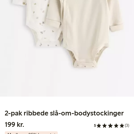
2-pak ribbede slå-om-bodystockinger
199,00 kr.
199 kr.
5
(3)