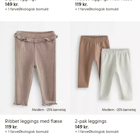
149,00 kr.
119,00 kr.
149 kr.
119 kr.
+ 1 farve
Økologisk bomuld
+ 1 farve
Økologisk bomuld
Online edition
Online edition
Medlem: -25% børnetøj
Medlem: -25% børnetøj
Ribbet leggings med flæse
2-pak leggings
119,00 kr.
149,00 kr.
119 kr.
149 kr.
+ 1 farve
Økologisk bomuld
+ 1 farve
Økologisk bomuld