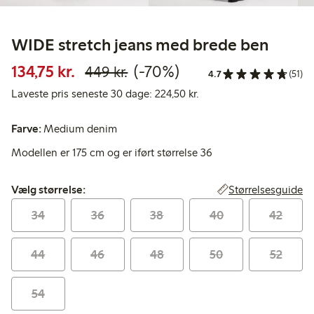
WIDE stretch jeans med brede ben
Nedsat pris: 134,75 kr.
Normalpris: 449,00 kr.
70 % rabat
134,75 kr.
(-70%)
449 kr.
4.7
(51)
Laveste pris seneste 30 
Laveste pris seneste 30 dage: 224,50 kr.
Farve:
Medium denim
Modellen er 175 cm og er iført størrelse 36
Vælg størrelse:
Størrelsesguide
Vælg størrelse:
34
36
38
40
42
44
46
48
50
52
54