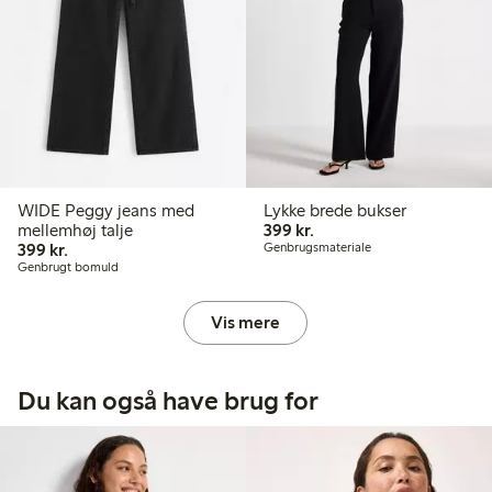
WIDE Peggy jeans med
Lykke brede bukser
399,00 kr.
mellemhøj talje
399 kr.
399,00 kr.
399 kr.
Genbrugsmateriale
Genbrugt bomuld
Vis mere
Du kan også have brug for