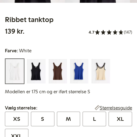
Ribbet tanktop
139,00 kr.
139 kr.
4.7
(147)
Farve:
White
Modellen er 175 cm og er iført størrelse S
Vælg størrelse:
Størrelsesguide
Vælg størrelse:
XS
S
M
L
XL
XXL