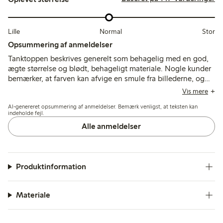
Lille
Normal
Stor
Opsummering af anmeldelser
Tanktoppen beskrives generelt som behagelig med en god,
ægte størrelse og blødt, behageligt materiale. Nogle kunder
bemærker, at farven kan afvige en smule fra billederne, og
enkelte nævner, at den kan være kort eller miste fasthed efter
Vis mere
vask, men samlet set passer den godt til afslappet
AI-genereret opsummering af anmeldelser. Bemærk venligst, at teksten kan
sommerbrug.
indeholde fejl.
Alle anmeldelser
Produktinformation
Materiale