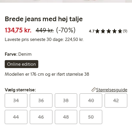
Brede jeans med høj talje
Nedsat pris: 134,75 kr.
Normalpris: 449,00 kr.
70 % rabat
134,75 kr.
(-70%)
449 kr.
4.7
(9)
Laveste pris seneste 30 
Laveste pris seneste 30 dage: 224,50 kr.
Farve:
Denim
Online edition
Modellen er 176 cm og er iført størrelse 38
Vælg størrelse:
Størrelsesguide
Vælg størrelse:
34
36
38
40
42
44
46
48
50