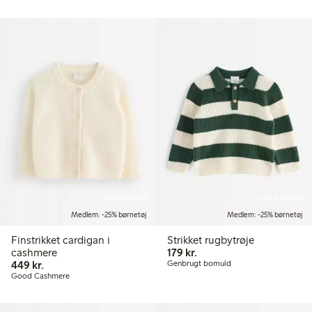
Online edition
Online edition
Medlem: -25% børnetøj
Medlem: -25% børnetøj
Finstrikket cardigan i
Strikket rugbytrøje
179,00 kr.
cashmere
179 kr.
449,00 kr.
449 kr.
Genbrugt bomuld
Good Cashmere