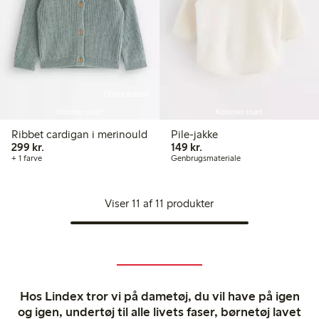
Online edition
Kommer snart
Kommer snart
Ribbet cardigan i merinould
Pile-jakke
299,00 kr.
149,00 kr.
299 kr.
149 kr.
+ 1 farve
Genbrugsmateriale
Viser 11 af 11 produkter
Hos Lindex tror vi på dametøj, du vil have på igen
og igen, undertøj til alle livets faser, børnetøj lavet