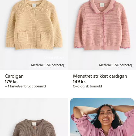
Online edition
Medlem: -25% børnetøj
Medlem: -25% børnetøj
Cardigan
Mønstret strikket cardigan
179,00 kr.
149,00 kr.
179 kr.
149 kr.
+ 1 farve
Genbrugt bomuld
Økologisk bomuld