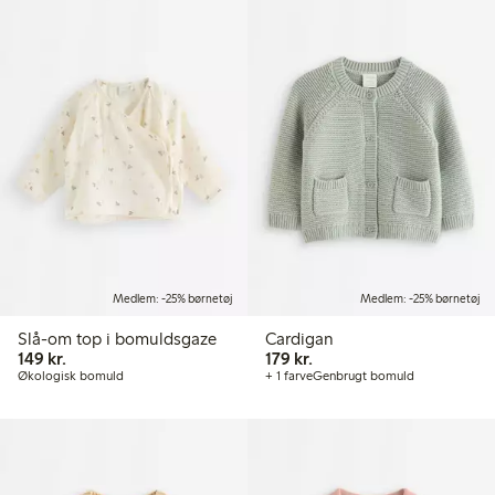
Medlem: -25% børnetøj
Medlem: -25% børnetøj
Slå-om top i bomuldsgaze
Cardigan
149,00 kr.
179,00 kr.
149 kr.
179 kr.
Økologisk bomuld
+ 1 farve
Genbrugt bomuld