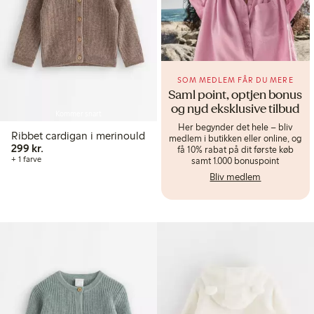
SOM MEDLEM FÅR DU MERE
Saml point, optjen bonus
og nyd eksklusive tilbud
Kommer snart
Her begynder det hele – bliv
Ribbet cardigan i merinould
medlem i butikken eller online, og
299,00 kr.
299 kr.
få 10% rabat på dit første køb
+ 1 farve
samt 1.000 bonuspoint
Bliv medlem