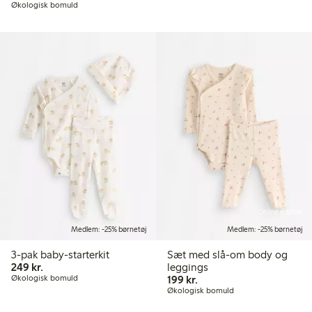
Økologisk bomuld
Online edition
Medlem: -25% børnetøj
Medlem: -25% børnetøj
3-pak baby-starterkit
Sæt med slå-om body og
249,00 kr.
249 kr.
leggings
199,00 kr.
Økologisk bomuld
199 kr.
Økologisk bomuld