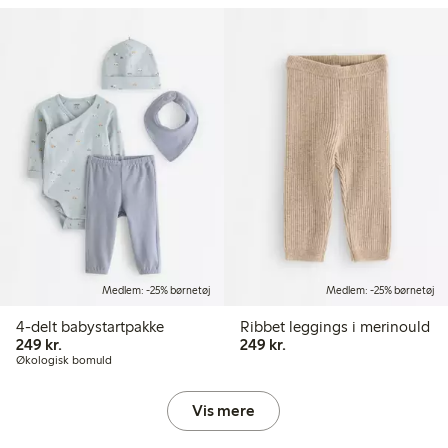
Medlem: -25% børnetøj
Medlem: -25% børnetøj
4-delt babystartpakke
Ribbet leggings i merinould
249,00 kr.
249,00 kr.
249 kr.
249 kr.
Økologisk bomuld
Vis mere