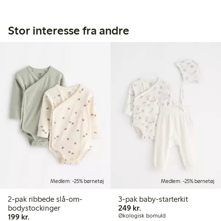
Stor interesse fra andre
Medlem: -25% børnetøj
Medlem: -25% børnetøj
2-pak ribbede slå-om-
3-pak baby-starterkit
249,00 kr.
bodystockinger
249 kr.
199,00 kr.
199 kr.
Økologisk bomuld