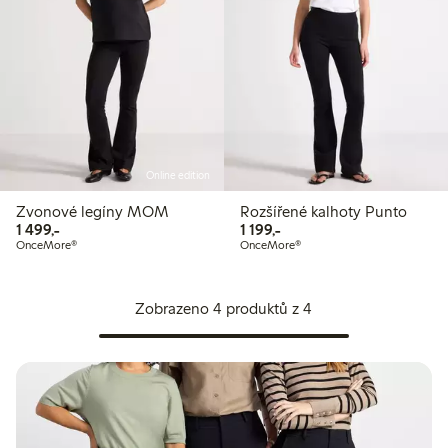
Online edition
Zvonové legíny MOM
Rozšířené kalhoty Punto
1 499,00 Kč
1 199,00 Kč
1 499,-
1 199,-
OnceMore®
OnceMore®
Zobrazeno 4 produktů z 4