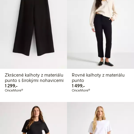
Zkrácené kalhoty z materiálu
Rovné kalhoty z materiálu
punto s širokými nohavicemi
punto
1 299,00 Kč
1 499,00 Kč
1 299,-
1 499,-
OnceMore®
OnceMore®