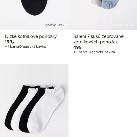
Ponožky, 3 za 2
Online edition
Nízké kotníkové ponožky
Balení 7 kusů žebrované
199,00 Kč
199,-
kotníkových ponožek
499,00 Kč
+ 1 barva
Organická bavlna
499,-
+ 1 barva
Organická bavlna