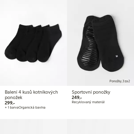
Ponožky, 3 za 2
Balení 4 kusů kotníkových
Sportovní ponožky
249,00 Kč
ponožek
249,-
299,00 Kč
299,-
Recyklovaný materiál
+ 1 barva
Organická bavlna