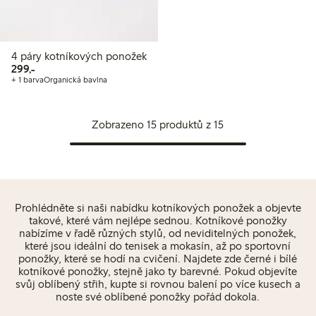
4 páry kotníkových ponožek
299,00 Kč
299,-
+ 1 barva
Organická bavlna
Zobrazeno 15 produktů z 15
Prohlédněte si naši nabídku kotníkových ponožek a objevte
takové, které vám nejlépe sednou. Kotníkové ponožky
nabízíme v řadě různých stylů, od neviditelných ponožek,
které jsou ideální do tenisek a mokasín, až po sportovní
ponožky, které se hodí na cvičení. Najdete zde černé i bílé
kotníkové ponožky, stejně jako ty barevné. Pokud objevíte
svůj oblíbený střih, kupte si rovnou balení po více kusech a
noste své oblíbené ponožky pořád dokola.