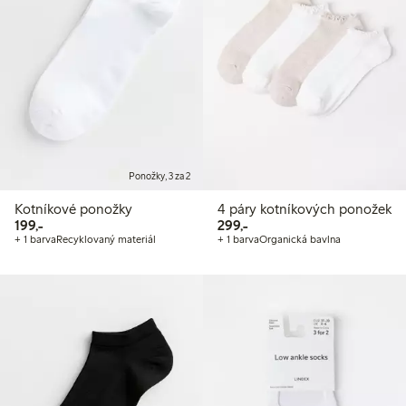
Ponožky, 3 za 2
Kotníkové ponožky
4 páry kotníkových ponožek
199,00 Kč
299,00 Kč
199,-
299,-
+ 1 barva
Recyklovaný materiál
+ 1 barva
Organická bavlna