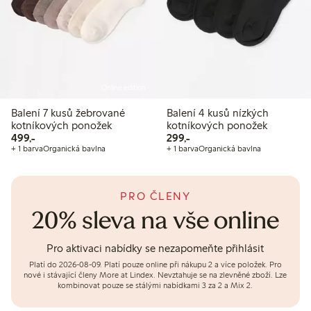
Online edition
Balení 7 kusů žebrované
Balení 4 kusů nízkých
kotníkových ponožek
kotníkových ponožek
499,00 Kč
299,00 Kč
499,-
299,-
+ 1 barva
Organická bavlna
+ 1 barva
Organická bavlna
PRO ČLENY
20% sleva na vše online
Pro aktivaci nabídky se nezapomeňte přihlásit
Platí do 2026-08-09.
Platí pouze online při nákupu 2 a více položek. Pro
nové i stávající členy More at Lindex. Nevztahuje se na zlevněné zboží. Lze
kombinovat pouze se stálými nabídkami 3 za 2 a Mix 2.